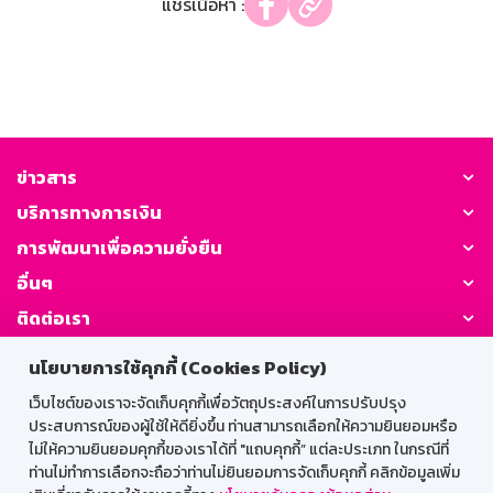
แชร์เนื้อหา :
ข่าวสาร
บริการทางการเงิน
การพัฒนาเพื่อความยั่งยืน
อื่นๆ
ติดต่อเรา
นโยบายการใช้คุกกี้ (Cookies Policy)
GSB Society:
เว็บไซต์ของเราจะจัดเก็บคุกกี้เพื่อวัตถุประสงค์ในการปรับปรุง
ประสบการณ์ของผู้ใช้ให้ดียิ่งขึ้น ท่านสามารถเลือกให้ความยินยอมหรือ
ไม่ให้ความยินยอมคุกกี้ของเราได้ที่ "แถบคุกกี้” แต่ละประเภท ในกรณีที่
สำหรับพนักงาน
ท่านไม่ทำการเลือกจะถือว่าท่านไม่ยินยอมการจัดเก็บคุกกี้ คลิกข้อมูลเพิ่ม