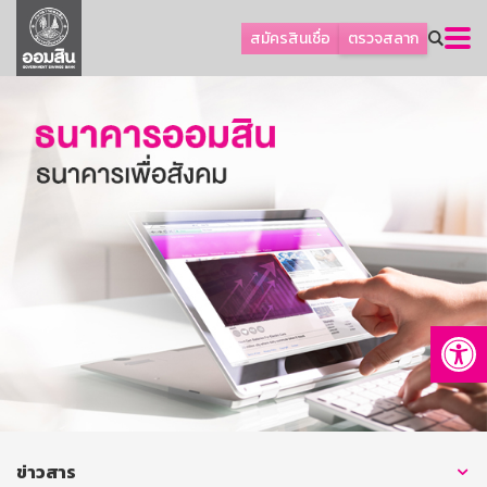
ลูกค้าธุรกิจ
สมัครสินเชื่อ
ตรวจสลาก
ลูกค้าผู้ประกอบรายย่อย
โปรโมชัน
ออมเพื่อสุข
เกี่ยวกับธนาคาร
การพัฒนาที่ยั่งยืน
ข่าวสาร
บริการทางการเงิน
Op
อื่นๆ
ติดต่อเรา
บริการออนไลน์
TH
EN
ข่าวสาร
GSB Society