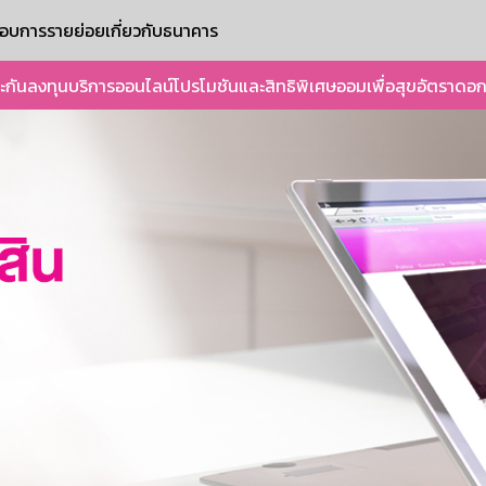
ะกอบการรายย่อย
เกี่ยวกับธนาคาร
ะกัน
ลงทุน
บริการออนไลน์
โปรโมชันและสิทธิพิเศษ
ออมเพื่อสุข
อัตราดอก