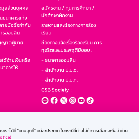
อมูลส่วนบุคคล
สมัครงาน / ทุนการศึกษา /
นักศึกษาฝึกงาน
านธนาคารแห่ง
ายมือชื่อกำกับ
รายงานและช่องทางการร้อง
าคารออมสิน
เรียน
ุญาตผู้ขาย
ช่องทางแจ้งเรื่องร้องเรียน การ
ทุจริตและประพฤติมิชอบ :
ใช้จ่ายเงินหรือ
- ธนาคารออมสิน
นาคารให้
- สำนักงาน ป.ป.ช.
- สำนักงาน ป.ป.ท.
GSB Society :
ะบบเน็ตเมล
ราได้ที่ "แถบคุกกี้” แต่ละประเภท ในกรณีที่ท่านไม่ทำการเลือกจะถือว่าท่าน
otice)