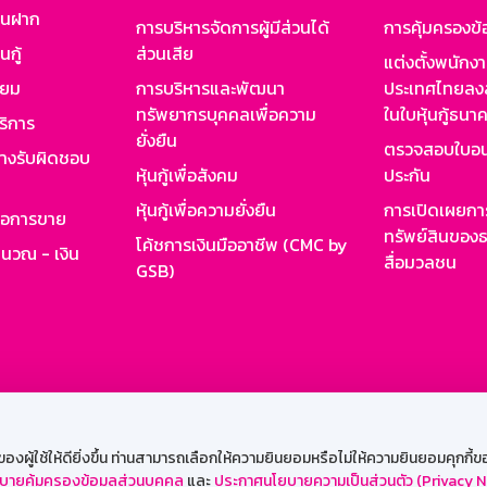
งินฝาก
การบริหารจัดการผู้มีส่วนได้
การคุ้มครองข้
นกู้
ส่วนเสีย
แต่งตั้งพนักง
ียม
การบริหารและพัฒนา
ประเทศไทยลงล
ทรัพยากรบุคคลเพื่อความ
ในใบหุ้นกู้ธน
ริการ
ยั่งยืน
ตรวจสอบใบอน
ย่างรับผิดชอบ
หุ้นกู้เพื่อสังคม
ประกัน
หุ้นกู้เพื่อความยั่งยืน
การเปิดเผยการ
รอการขาย
ทรัพย์สินของธ
โค้ชการเงินมืออาชีพ (CMC by
ำนวณ - เงิน
สื่อมวลชน
GSB)
กงาน
Web HR
GSB Wisdom
M-Search
เข้าสู่ร
ผู้ใช้ให้ดียิ่งขึ้น ท่านสามารถเลือกให้ความยินยอมหรือไม่ให้ความยินยอมคุกกี้ของเ
บายคุ้มครองข้อมูลส่วนบุคคล
และ
ประกาศนโยบายความเป็นส่วนตัว (Privacy N