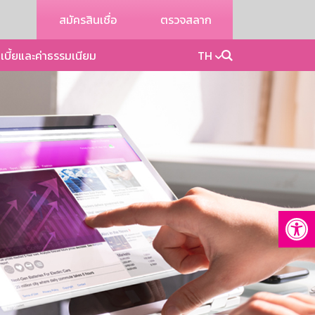
สมัครสินเชื่อ
ตรวจสลาก
เบี้ยและค่าธรรมเนียม
TH
Op