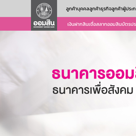
ลูกค้าบุคคล
ลูกค้าธุรกิจ
ลูกค้าผู้ปร
เงินฝาก
สินเชื่อ
สลากออมสิน
บัตร
ปร