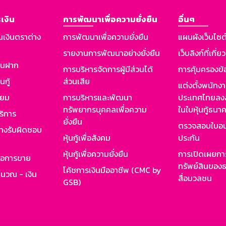
เงิน
การพัฒนาเพื่อความยั่งยืน
อื่นๆ
นเงินตราต่าง
การพัฒนาเพื่อความยั่งยืน
แผนผังเว็บไซต
รายงานการพัฒนาอย่างยั่งยืน
เว็บลิงก์ที่เกี่ย
งินฝาก
การบริหารจัดการผู้มีส่วนได้
การคุ้มครองข้
นกู้
ส่วนเสีย
แต่งตั้งพนักง
ียม
การบริหารและพัฒนา
ประเทศไทยลงล
ทรัพยากรบุคคลเพื่อความ
ในใบหุ้นกู้ธน
ริการ
ยั่งยืน
ตรวจสอบใบอน
ย่างรับผิดชอบ
หุ้นกู้เพื่อสังคม
ประกัน
หุ้นกู้เพื่อความยั่งยืน
การเปิดเผยการ
รอการขาย
ทรัพย์สินของธ
โค้ชการเงินมืออาชีพ (CMC by
ำนวณ - เงิน
สื่อมวลชน
GSB)