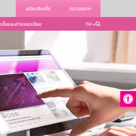
สมัครสินเชื่อ
ตรวจสลาก
เบี้ยและค่าธรรมเนียม
TH
Op