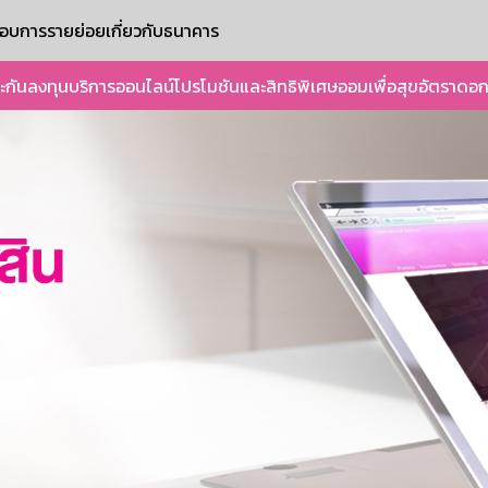
ะกอบการรายย่อย
เกี่ยวกับธนาคาร
ะกัน
ลงทุน
บริการออนไลน์
โปรโมชันและสิทธิพิเศษ
ออมเพื่อสุข
อัตราดอก