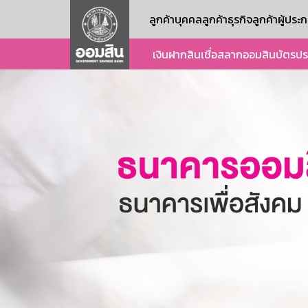
ลูกค้าบุคคล
ลูกค้าธุรกิจ
ลูกค้าผู้ปร
เงินฝาก
สินเชื่อ
สลากออมสิน
บัตร
ปร