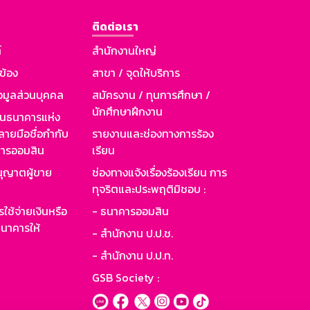
ติดต่อเรา
์
สำนักงานใหญ่
วข้อง
สาขา / จุดให้บริการ
อมูลส่วนบุคคล
สมัครงาน / ทุนการศึกษา /
นักศึกษาฝึกงาน
านธนาคารแห่ง
ายมือชื่อกำกับ
รายงานและช่องทางการร้อง
าคารออมสิน
เรียน
ุญาตผู้ขาย
ช่องทางแจ้งเรื่องร้องเรียน การ
ทุจริตและประพฤติมิชอบ :
ใช้จ่ายเงินหรือ
- ธนาคารออมสิน
นาคารให้
- สำนักงาน ป.ป.ช.
- สำนักงาน ป.ป.ท.
GSB Society :