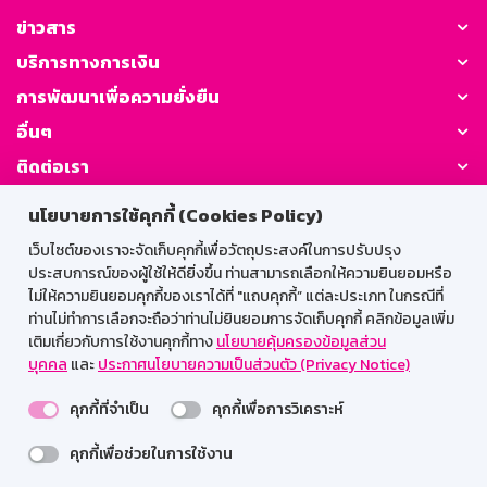
ข่าวสาร
บริการทางการเงิน
การพัฒนาเพื่อความยั่งยืน
อื่นๆ
ติดต่อเรา
นโยบายการใช้คุกกี้ (Cookies Policy)
GSB Society:
เว็บไซต์ของเราจะจัดเก็บคุกกี้เพื่อวัตถุประสงค์ในการปรับปรุง
ประสบการณ์ของผู้ใช้ให้ดียิ่งขึ้น ท่านสามารถเลือกให้ความยินยอมหรือ
ไม่ให้ความยินยอมคุกกี้ของเราได้ที่ "แถบคุกกี้” แต่ละประเภท ในกรณีที่
สำหรับพนักงาน
ท่านไม่ทำการเลือกจะถือว่าท่านไม่ยินยอมการจัดเก็บคุกกี้ คลิกข้อมูลเพิ่ม
เติมเกี่ยวกับการใช้งานคุกกี้ทาง
นโยบายคุ้มครองข้อมูลส่วน
Web HR
GSB Wisdom
M-Search
บุคคล
และ
ประกาศนโยบายความเป็นส่วนตัว (Privacy Notice)
เข้าสู่ระบบเน็ตเมล
คุกกี้ที่จำเป็น
คุกกี้เพื่อการวิเคราะห์
คุกกี้เพื่อช่วยในการใช้งาน