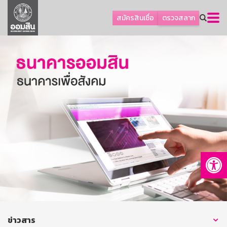
ลูกค้าธุรกิจ
สมัครสินเชื่อ
ตรวจสลาก
ลูกค้าผู้ประกอบรายย่อย
โปรโมชัน
ออมเพื่อสุข
เกี่ยวกับธนาคาร
การพัฒนาที่ยั่งยืน
ข่าวสาร
บริการทางการเงิน
Op
อื่นๆ
ติดต่อเรา
บริการออนไลน์
TH
EN
ข่าวสาร
GSB Society