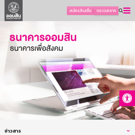
ลูกค้าธุรกิจ
สมัครสินเชื่อ
ตรวจสลาก
ลูกค้าผู้ประกอบรายย่อย
โปรโมชัน
ออมเพื่อสุข
เกี่ยวกับธนาคาร
การพัฒนาที่ยั่งยืน
ข่าวสาร
บริการทางการเงิน
Op
อื่นๆ
ติดต่อเรา
บริการออนไลน์
TH
EN
ข่าวสาร
GSB Society