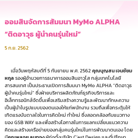
ออมสินจัดการสัมมนา MyMo ALPHA
“ติดอาวุธ ผู้นำคนรุ่นใหม่”
5 ก.ย. 2562
เมื่อวันพฤหัสบดีที่ 5 กันยายน พ.ศ. 2562
คุณบุญสน เจนชัยม
หกุล
รองผู้อำนวยการธนาคารออมสินอาวุโส กลุ่มเทคโนโลยี
สารสนเทศ เป็นประธานเปิดการสัมมนา MyMo ALPHA “ติดอาวุธ
ผู้นำคนรุ่นใหม่” ซึ่งฝ่ายบริหารผลิตภัณฑ์ธุรกิจบริการและ
อิเล็กทรอนิกส์จัดขึ้นเพื่อเสริมสร้างความรู้และพัฒนาทักษะความ
เป็นผู้นำในรูปแบบของตนเองให้แก่พนักงาน รวมถึงเพื่อกระตุ้นให้
เกิดแรงบันดาลใจในการคิดใหม่ ทำใหม่ ซึ่งสอดคล้องกับแนวทาง
ของ GSB WAY และเพื่อสร้างโอกาสในการแลกเปลี่ยนแนวความ
คิดและสร้างเครือข่ายของกลุ่มคนรุ่นใหม่ในการพัฒนาตนเอง โดย
มี
คุณพลอย ลุมทอง
ผู้ก่อตั้งบริษัท C’est Design และที่ปรึกษา