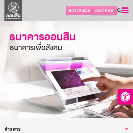
ลูกค้าธุรกิจ
สมัครสินเชื่อ
ตรวจสลาก
ลูกค้าผู้ประกอบรายย่อย
โปรโมชัน
ออมเพื่อสุข
เกี่ยวกับธนาคาร
การพัฒนาที่ยั่งยืน
ข่าวสาร
บริการทางการเงิน
Op
อื่นๆ
ติดต่อเรา
บริการออนไลน์
TH
EN
ข่าวสาร
GSB Society