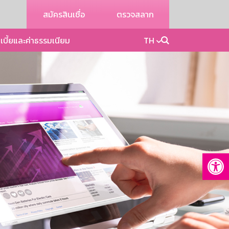
สมัครสินเชื่อ
ตรวจสลาก
เบี้ยและค่าธรรมเนียม
TH
Op