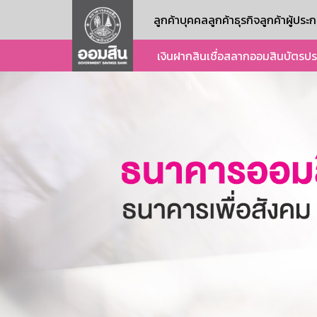
ลูกค้าบุคคล
ลูกค้าธุรกิจ
ลูกค้าผู้ปร
เงินฝาก
สินเชื่อ
สลากออมสิน
บัตร
ปร