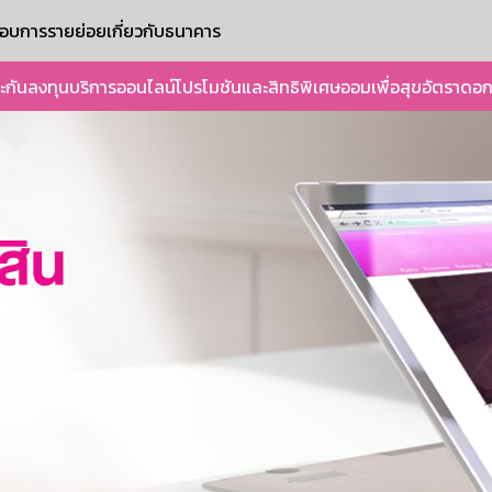
ะกอบการรายย่อย
เกี่ยวกับธนาคาร
ะกัน
ลงทุน
บริการออนไลน์
โปรโมชันและสิทธิพิเศษ
ออมเพื่อสุข
อัตราดอก