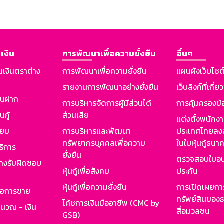
เงิน
การพัฒนาเพื่อความยั่งยืน
อื่นๆ
นเงินตราต่าง
การพัฒนาเพื่อความยั่งยืน
แผนผังเว็บไซต
รายงานการพัฒนาอย่างยั่งยืน
เว็บลิงก์ที่เกี่ย
งินฝาก
การบริหารจัดการผู้มีส่วนได้
การคุ้มครองข้
นกู้
ส่วนเสีย
แต่งตั้งพนักง
ียม
การบริหารและพัฒนา
ประเทศไทยลงล
ทรัพยากรบุคคลเพื่อความ
ในใบหุ้นกู้ธน
ริการ
ยั่งยืน
ตรวจสอบใบอน
ย่างรับผิดชอบ
หุ้นกู้เพื่อสังคม
ประกัน
หุ้นกู้เพื่อความยั่งยืน
การเปิดเผยการ
รอการขาย
ทรัพย์สินของธ
โค้ชการเงินมืออาชีพ (CMC by
ำนวณ - เงิน
สื่อมวลชน
GSB)