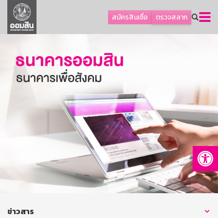
ลูกค้าธุรกิจ
สมัครสินเชื่อ
ตรวจสลาก
ลูกค้าผู้ประกอบรายย่อย
โปรโมชัน
ออมเพื่อสุข
เกี่ยวกับธนาคาร
การพัฒนาที่ยั่งยืน
ข่าวสาร
บริการทางการเงิน
Op
อื่นๆ
ติดต่อเรา
บริการออนไลน์
TH
EN
ข่าวสาร
GSB Society