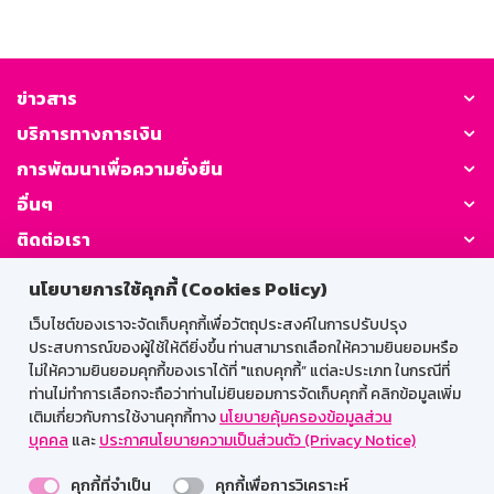
ข่าวสาร
บริการทางการเงิน
การพัฒนาเพื่อความยั่งยืน
อื่นๆ
ติดต่อเรา
นโยบายการใช้คุกกี้ (Cookies Policy)
GSB Society:
เว็บไซต์ของเราจะจัดเก็บคุกกี้เพื่อวัตถุประสงค์ในการปรับปรุง
ประสบการณ์ของผู้ใช้ให้ดียิ่งขึ้น ท่านสามารถเลือกให้ความยินยอมหรือ
ไม่ให้ความยินยอมคุกกี้ของเราได้ที่ "แถบคุกกี้” แต่ละประเภท ในกรณีที่
สำหรับพนักงาน
ท่านไม่ทำการเลือกจะถือว่าท่านไม่ยินยอมการจัดเก็บคุกกี้ คลิกข้อมูลเพิ่ม
เติมเกี่ยวกับการใช้งานคุกกี้ทาง
นโยบายคุ้มครองข้อมูลส่วน
Web HR
GSB Wisdom
M-Search
บุคคล
และ
ประกาศนโยบายความเป็นส่วนตัว (Privacy Notice)
เข้าสู่ระบบเน็ตเมล
คุกกี้ที่จำเป็น
คุกกี้เพื่อการวิเคราะห์