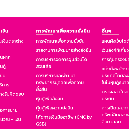
เงิน
การพัฒนาเพื่อความยั่งยืน
อื่นๆ
นเงินตราต่าง
การพัฒนาเพื่อความยั่งยืน
แผนผังเว็บไซต
รายงานการพัฒนาอย่างยั่งยืน
เว็บลิงก์ที่เกี่ย
งินฝาก
การบริหารจัดการผู้มีส่วนได้
การคุ้มครองข้
นกู้
ส่วนเสีย
แต่งตั้งพนักง
ียม
การบริหารและพัฒนา
ประเทศไทยลงล
ทรัพยากรบุคคลเพื่อความ
ในใบหุ้นกู้ธน
ริการ
ยั่งยืน
ตรวจสอบใบอน
ย่างรับผิดชอบ
หุ้นกู้เพื่อสังคม
ประกัน
หุ้นกู้เพื่อความยั่งยืน
การเปิดเผยการ
รอการขาย
ทรัพย์สินของธ
โค้ชการเงินมืออาชีพ (CMC by
ำนวณ - เงิน
สื่อมวลชน
GSB)