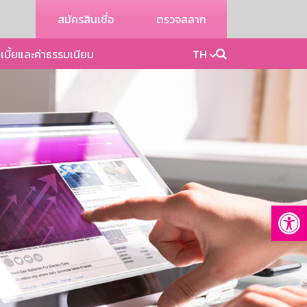
สมัครสินเชื่อ
ตรวจสลาก
เบี้ยและค่าธรรมเนียม
TH
Op