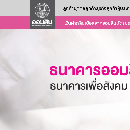
ลูกค้าบุคคล
ลูกค้าธุรกิจ
ลูกค้าผู้ปร
เงินฝาก
สินเชื่อ
สลากออมสิน
บัตร
ปร