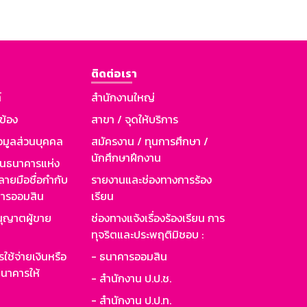
ติดต่อเรา
์
สำนักงานใหญ่
วข้อง
สาขา / จุดให้บริการ
อมูลส่วนบุคคล
สมัครงาน / ทุนการศึกษา /
นักศึกษาฝึกงาน
านธนาคารแห่ง
ายมือชื่อกำกับ
รายงานและช่องทางการร้อง
าคารออมสิน
เรียน
ุญาตผู้ขาย
ช่องทางแจ้งเรื่องร้องเรียน การ
ทุจริตและประพฤติมิชอบ :
ใช้จ่ายเงินหรือ
- ธนาคารออมสิน
นาคารให้
- สำนักงาน ป.ป.ช.
- สำนักงาน ป.ป.ท.