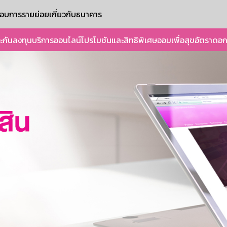
ะกอบการรายย่อย
เกี่ยวกับธนาคาร
ะกัน
ลงทุน
บริการออนไลน์
โปรโมชันและสิทธิพิเศษ
ออมเพื่อสุข
อัตราดอก