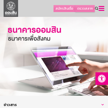
ลูกค้าธุรกิจ
สมัครสินเชื่อ
ตรวจสลาก
ลูกค้าผู้ประกอบรายย่อย
โปรโมชัน
ออมเพื่อสุข
เกี่ยวกับธนาคาร
การพัฒนาที่ยั่งยืน
ข่าวสาร
บริการทางการเงิน
Op
อื่นๆ
ติดต่อเรา
บริการออนไลน์
TH
EN
ข่าวสาร
GSB Society