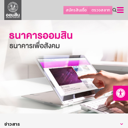
ลูกค้าธุรกิจ
สมัครสินเชื่อ
ตรวจสลาก
ลูกค้าผู้ประกอบรายย่อย
โปรโมชัน
ออมเพื่อสุข
เกี่ยวกับธนาคาร
การพัฒนาที่ยั่งยืน
ข่าวสาร
บริการทางการเงิน
Op
อื่นๆ
ติดต่อเรา
บริการออนไลน์
TH
EN
ข่าวสาร
GSB Society