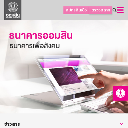
ลูกค้าธุรกิจ
สมัครสินเชื่อ
ตรวจสลาก
ลูกค้าผู้ประกอบรายย่อย
โปรโมชัน
ออมเพื่อสุข
เกี่ยวกับธนาคาร
การพัฒนาที่ยั่งยืน
ข่าวสาร
บริการทางการเงิน
Op
อื่นๆ
ติดต่อเรา
บริการออนไลน์
TH
EN
ข่าวสาร
GSB Society