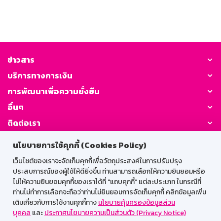
ข่าวสาร
บริการทางการเงิน
การพัฒนาเพื่อความยั่งยืน
อื่นๆ
ติดต่อเรา
นโยบายการใช้คุกกี้ (Cookies Policy)
GSB Society:
เว็บไซต์ของเราจะจัดเก็บคุกกี้เพื่อวัตถุประสงค์ในการปรับปรุง
ประสบการณ์ของผู้ใช้ให้ดียิ่งขึ้น ท่านสามารถเลือกให้ความยินยอมหรือ
ไม่ให้ความยินยอมคุกกี้ของเราได้ที่ "แถบคุกกี้” แต่ละประเภท ในกรณีที่
สำหรับพนักงาน
ท่านไม่ทำการเลือกจะถือว่าท่านไม่ยินยอมการจัดเก็บคุกกี้ คลิกข้อมูลเพิ่ม
เติมเกี่ยวกับการใช้งานคุกกี้ทาง
นโยบายคุ้มครองข้อมูลส่วน
Web HR
GSB Wisdom
M-Search
บุคคล
และ
ประกาศนโยบายความเป็นส่วนตัว (Privacy Notice)