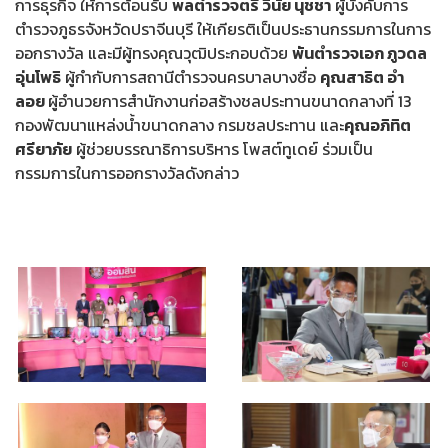
การธุรกิจ ให้การต้อนรับ
พลตำรวจตรี วินัย นุชชา
ผู้บังคับการ
ตำรวจภูธรจังหวัดปราจีนบุรี ให้เกียรติเป็นประธานกรรมการในการ
ออกรางวัล และมีผู้ทรงคุณวุฒิประกอบด้วย
พันตำรวจเอก ภูวดล
อุ่นโพธิ
ผู้กำกับการสถานีตำรวจนครบาลบางซื่อ
คุณสาธิต อำ
ลอย
ผู้อำนวยการสำนักงานก่อสร้างชลประทานขนาดกลางที่ 13
กองพัฒนาแหล่งน้ำขนาดกลาง กรมชลประทาน และ
คุณอภิทิต
ศรียาภัย
ผู้ช่วยบรรณาธิการบริหาร โพสต์ทูเดย์ ร่วมเป็น
กรรมการในการออกรางวัลดังกล่าว