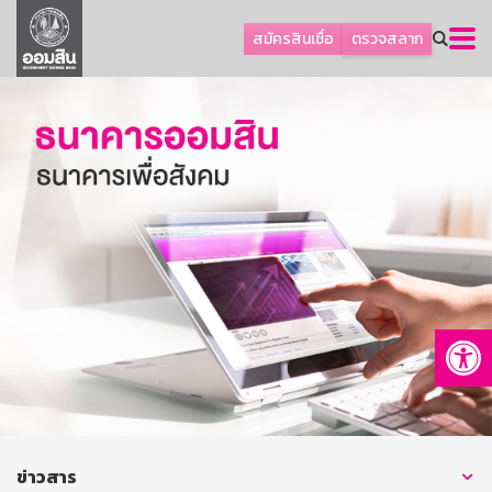
ลูกค้าธุรกิจ
สมัครสินเชื่อ
ตรวจสลาก
ลูกค้าผู้ประกอบรายย่อย
โปรโมชัน
ออมเพื่อสุข
เกี่ยวกับธนาคาร
การพัฒนาที่ยั่งยืน
ข่าวสาร
บริการทางการเงิน
Op
อื่นๆ
ติดต่อเรา
บริการออนไลน์
TH
EN
ข่าวสาร
GSB Society