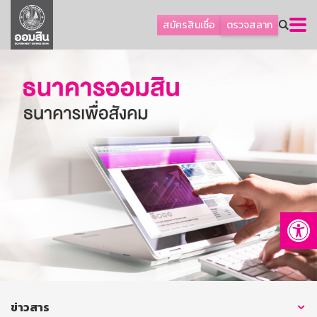
ลูกค้าธุรกิจ
สมัครสินเชื่อ
ตรวจสลาก
ลูกค้าผู้ประกอบรายย่อย
โปรโมชัน
ออมเพื่อสุข
เกี่ยวกับธนาคาร
การพัฒนาที่ยั่งยืน
ข่าวสาร
บริการทางการเงิน
Op
อื่นๆ
ติดต่อเรา
บริการออนไลน์
TH
EN
ข่าวสาร
GSB Society