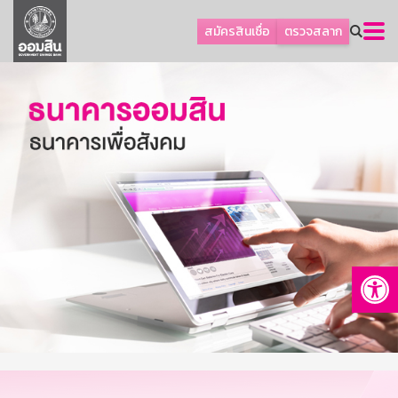
ลูกค้าธุรกิจ
สมัครสินเชื่อ
ตรวจสลาก
ลูกค้าผู้ประกอบรายย่อย
โปรโมชัน
ออมเพื่อสุข
เกี่ยวกับธนาคาร
การพัฒนาที่ยั่งยืน
ข่าวสาร
บริการทางการเงิน
Op
อื่นๆ
ติดต่อเรา
บริการออนไลน์
TH
EN
GSB Society