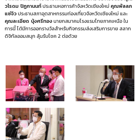
วโรดม ปิฏกานนท์
ประธานหอการค้าจังหวัดเชียงใหม่
คุณพัลลภ
แซ่จิว
ประธานสภาอุตสาหกรรมท่องเที่ยวจังหวัดเชียงใหม่ และ
คุณละเอียด บุ้งศรีทอง
นายกสมาคมโรงแรมไทยภาคเหนือ ใน
การนี้ ได้มีการออกรางวัลสำหรับกิจกรรมส่งเสริมการขาย สลาก
ดิจิทัลออมสนุก ลุ้นรับโชค 2 ต่อด้วย