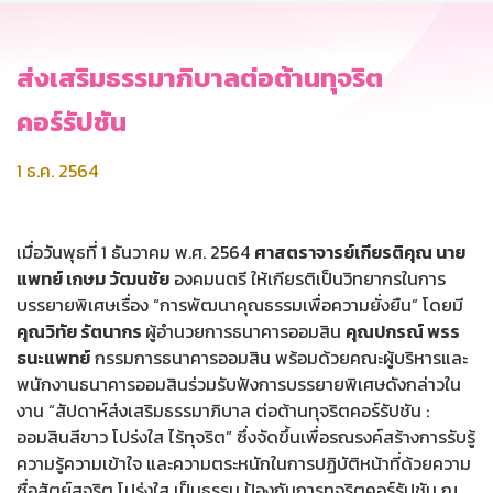
ส่งเสริมธรรมาภิบาลต่อต้านทุจริต
คอร์รัปชัน
1 ธ.ค. 2564
เมื่อวันพุธที่ 1 ธันวาคม พ.ศ. 2564
ศาสตราจารย์เกียรติคุณ นาย
แพทย์ เกษม วัฒนชัย
องคมนตรี ให้เกียรติเป็นวิทยากรในการ
บรรยายพิเศษเรื่อง “การพัฒนาคุณธรรมเพื่อความยั่งยืน” โดยมี
คุณวิทัย รัตนากร
ผู้อำนวยการธนาคารออมสิน
คุณปกรณ์ พรร
ธนะแพทย์
กรรมการธนาคารออมสิน พร้อมด้วยคณะผู้บริหารและ
พนักงานธนาคารออมสินร่วมรับฟังการบรรยายพิเศษดังกล่าวใน
งาน “สัปดาห์ส่งเสริมธรรมาภิบาล ต่อต้านทุจริตคอร์รัปชัน :
ออมสินสีขาว โปร่งใส ไร้ทุจริต” ซึ่งจัดขึ้นเพื่อรณรงค์สร้างการรับรู้
ความรู้ความเข้าใจ และความตระหนักในการปฏิบัติหน้าที่ด้วยความ
ซื่อสัตย์สุจริต โปร่งใส เป็นธรรม ป้องกันการทุจริตคอร์รัปชัน ณ