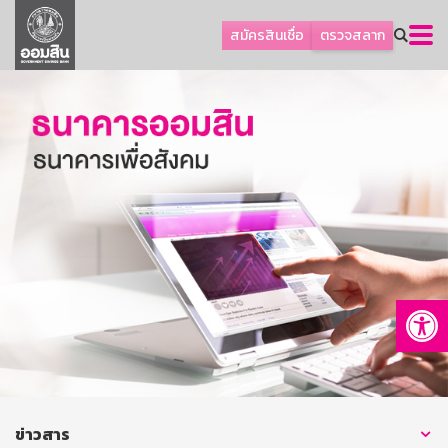
ลูกค้าธุรกิจ
สมัครสินเชื่อ
ตรวจสลาก
ลูกค้าผู้ประกอบรายย่อย
โปรโมชัน
ออมเพื่อสุข
เกี่ยวกับธนาคาร
การพัฒนาที่ยั่งยืน
ข่าวสาร
บริการทางการเงิน
Op
อื่นๆ
ติดต่อเรา
บริการออนไลน์
TH
EN
ข่าวสาร
GSB Society