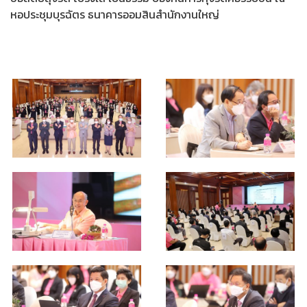
หอประชุมบุรฉัตร ธนาคารออมสินสำนักงานใหญ่