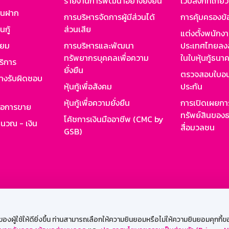
รายงานการพัฒนาอย่างยั่งยืน
เว็บลิงก์ที่เกี่ย
งินฝาก
การบริหารจัดการผู้มีส่วนได้
การคุ้มครองข้
นกู้
ส่วนเสีย
แต่งตั้งพนักง
ียม
การบริหารและพัฒนา
ประเทศไทยลงล
ทรัพยากรบุคคลเพื่อความ
ในใบหุ้นกู้ธน
ริการ
ยั่งยืน
ตรวจสอบใบอน
ย่างรับผิดชอบ
หุ้นกู้เพื่อสังคม
ประกัน
หุ้นกู้เพื่อความยั่งยืน
การเปิดเผยการ
รอการขาย
ทรัพย์สินของธ
โค้ชการเงินมืออาชีพ (CMC by
ำนวณ - เงิน
สื่อมวลชน
GSB)
กงาน
Web HR
GSB Wisdom
M-Search
เข้าสู่ร
ผู้ใช้ให้ดียิ่งขึ้น ท่านสามารถเลือกให้ความยินยอมหรือไม่ให้ความยินยอมคุกกี้ของเ