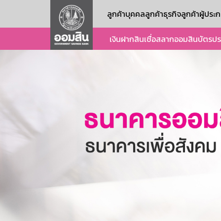
ลูกค้าบุคคล
ลูกค้าธุรกิจ
ลูกค้าผู้ปร
เงินฝาก
สินเชื่อ
สลากออมสิน
บัตร
ปร