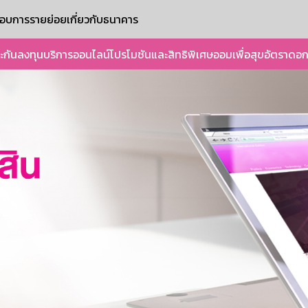
ะกอบการรายย่อย
เกี่ยวกับธนาคาร
ะกัน
ลงทุน
บริการออนไลน์
โปรโมชันและสิทธิพิเศษ
ออมเพื่อสุข
อัตราดอก