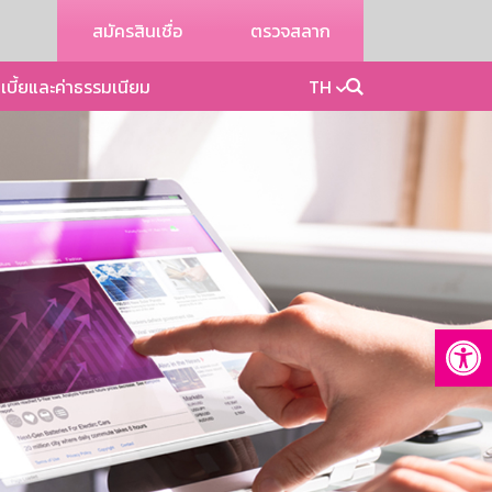
สมัครสินเชื่อ
ตรวจสลาก
เบี้ยและค่าธรรมเนียม
TH
Op