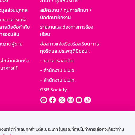
วข้อง
สาขา / จุดให้บริการ
อมูลส่วนบุคคล
สมัครงาน / ทุนการศึกษา /
นักศึกษาฝึกงาน
านธนาคารแห่ง
ายมือชื่อกำกับ
รายงานและช่องทางการร้อง
าคารออมสิน
เรียน
ุญาตผู้ขาย
ช่องทางแจ้งเรื่องร้องเรียน การ
ทุจริตและประพฤติมิชอบ :
ใช้จ่ายเงินหรือ
- ธนาคารออมสิน
นาคารให้
- สำนักงาน ป.ป.ช.
- สำนักงาน ป.ป.ท.
GSB Society :
ะบบเน็ตเมล
ราได้ที่ "แถบคุกกี้” แต่ละประเภท ในกรณีที่ท่านไม่ทำการเลือกจะถือว่าท่าน