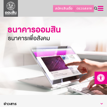
ลูกค้าธุรกิจ
สมัครสินเชื่อ
ตรวจสลาก
ลูกค้าผู้ประกอบรายย่อย
โปรโมชัน
ออมเพื่อสุข
เกี่ยวกับธนาคาร
การพัฒนาที่ยั่งยืน
ข่าวสาร
บริการทางการเงิน
Op
อื่นๆ
ติดต่อเรา
บริการออนไลน์
TH
EN
ข่าวสาร
GSB Society