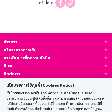
แชร์เนื้อหา :
ข่าวสาร
บริการทางการเงิน
การพัฒนาเพื่อความยั่งยืน
อื่นๆ
ติดต่อเรา
นโยบายการใช้คุกกี้ (Cookies Policy)
GSB Society:
เว็บไซต์ของเราจะจัดเก็บคุกกี้เพื่อวัตถุประสงค์ในการปรับปรุง
ประสบการณ์ของผู้ใช้ให้ดียิ่งขึ้น ท่านสามารถเลือกให้ความยินยอมหรือ
ไม่ให้ความยินยอมคุกกี้ของเราได้ที่ "แถบคุกกี้” แต่ละประเภท ในกรณีที่
สำหรับพนักงาน
ท่านไม่ทำการเลือกจะถือว่าท่านไม่ยินยอมการจัดเก็บคุกกี้ คลิกข้อมูลเพิ่ม