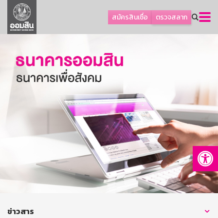
ลูกค้าธุรกิจ
สมัครสินเชื่อ
ตรวจสลาก
ลูกค้าผู้ประกอบรายย่อย
โปรโมชัน
ออมเพื่อสุข
เกี่ยวกับธนาคาร
การพัฒนาที่ยั่งยืน
ข่าวสาร
บริการทางการเงิน
Op
อื่นๆ
ติดต่อเรา
บริการออนไลน์
TH
EN
ข่าวสาร
GSB Society