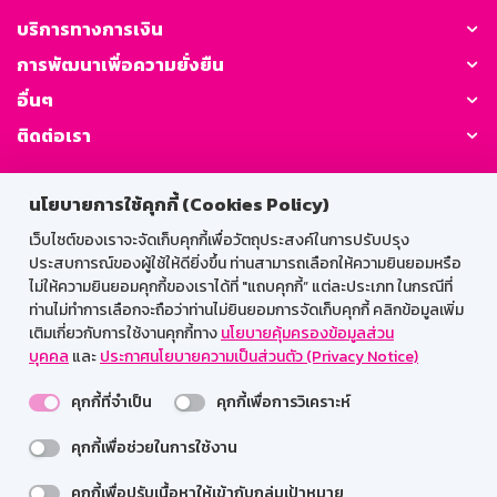
บริการทางการเงิน
การพัฒนาเพื่อความยั่งยืน
อื่นๆ
ติดต่อเรา
GSB Society:
นโยบายการใช้คุกกี้ (Cookies Policy)
เว็บไซต์ของเราจะจัดเก็บคุกกี้เพื่อวัตถุประสงค์ในการปรับปรุง
ประสบการณ์ของผู้ใช้ให้ดียิ่งขึ้น ท่านสามารถเลือกให้ความยินยอมหรือ
สำหรับพนักงาน
ไม่ให้ความยินยอมคุกกี้ของเราได้ที่ "แถบคุกกี้” แต่ละประเภท ในกรณีที่
ท่านไม่ทำการเลือกจะถือว่าท่านไม่ยินยอมการจัดเก็บคุกกี้ คลิกข้อมูลเพิ่ม
Web HR
GSB Wisdom
M-Search
เติมเกี่ยวกับการใช้งานคุกกี้ทาง
นโยบายคุ้มครองข้อมูลส่วน
บุคคล
และ
ประกาศนโยบายความเป็นส่วนตัว (Privacy Notice)
เข้าสู่ระบบเน็ตเมล
คุกกี้ที่จำเป็น
คุกกี้เพื่อการวิเคราะห์
คุกกี้เพื่อช่วยในการใช้งาน
รองรับการใช้งานได้ดีบนเว็บบราวเซอร์
คุกกี้เพื่อปรับเนื้อหาให้เข้ากับกลุ่มเป้าหมาย