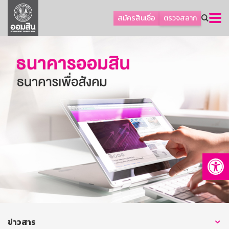
ลูกค้าธุรกิจ
สมัครสินเชื่อ
ตรวจสลาก
ลูกค้าผู้ประกอบรายย่อย
โปรโมชัน
ออมเพื่อสุข
เกี่ยวกับธนาคาร
การพัฒนาที่ยั่งยืน
ข่าวสาร
บริการทางการเงิน
Op
อื่นๆ
ติดต่อเรา
บริการออนไลน์
TH
EN
ข่าวสาร
GSB Society