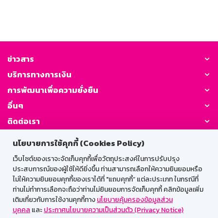
ข่าวสาร
บริการทางการเงิน
การพัฒนาเพื่อความยั่งยืน
อื่นๆ
ติดต่อเรา
นโยบายการใช้คุกกี้ (Cookies Policy)
GSB Society:
เว็บไซต์ของเราจะจัดเก็บคุกกี้เพื่อวัตถุประสงค์ในการปรับปรุง
ประสบการณ์ของผู้ใช้ให้ดียิ่งขึ้น ท่านสามารถเลือกให้ความยินยอมหรือ
ไม่ให้ความยินยอมคุกกี้ของเราได้ที่ "แถบคุกกี้” แต่ละประเภท ในกรณีที่
สำหรับพนักงาน
ท่านไม่ทำการเลือกจะถือว่าท่านไม่ยินยอมการจัดเก็บคุกกี้ คลิกข้อมูลเพิ่ม
เติมเกี่ยวกับการใช้งานคุกกี้ทาง
นโยบายคุ้มครองข้อมูลส่วน
Web HR
GSB Wisdom
M-Search
บุคคล
และ
ประกาศนโยบายความเป็นส่วนตัว (Privacy Notice)