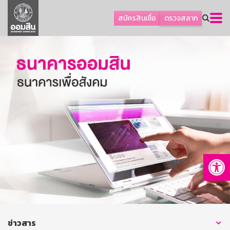
ลูกค้าธุรกิจ
สมัครสินเชื่อ
ตรวจสลาก
ลูกค้าผู้ประกอบรายย่อย
โปรโมชัน
ออมเพื่อสุข
เกี่ยวกับธนาคาร
การพัฒนาที่ยั่งยืน
ข่าวสาร
บริการทางการเงิน
Op
อื่นๆ
ติดต่อเรา
บริการออนไลน์
TH
EN
ข่าวสาร
GSB Society