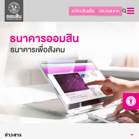
ลูกค้าธุรกิจ
สมัครสินเชื่อ
ตรวจสลาก
ลูกค้าผู้ประกอบรายย่อย
โปรโมชัน
ออมเพื่อสุข
เกี่ยวกับธนาคาร
การพัฒนาที่ยั่งยืน
ข่าวสาร
บริการทางการเงิน
Op
อื่นๆ
ติดต่อเรา
บริการออนไลน์
TH
EN
ข่าวสาร
GSB Society