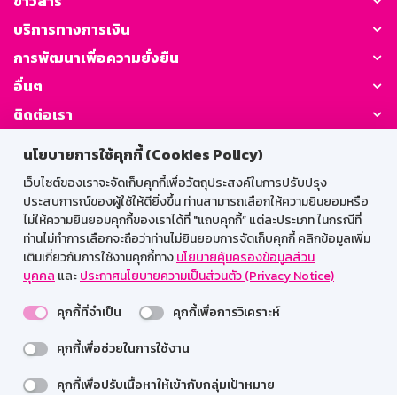
ข่าวสาร
บริการทางการเงิน
การพัฒนาเพื่อความยั่งยืน
อื่นๆ
ติดต่อเรา
นโยบายการใช้คุกกี้ (Cookies Policy)
GSB Society:
เว็บไซต์ของเราจะจัดเก็บคุกกี้เพื่อวัตถุประสงค์ในการปรับปรุง
ประสบการณ์ของผู้ใช้ให้ดียิ่งขึ้น ท่านสามารถเลือกให้ความยินยอมหรือ
ไม่ให้ความยินยอมคุกกี้ของเราได้ที่ "แถบคุกกี้” แต่ละประเภท ในกรณีที่
สำหรับพนักงาน
ท่านไม่ทำการเลือกจะถือว่าท่านไม่ยินยอมการจัดเก็บคุกกี้ คลิกข้อมูลเพิ่ม
เติมเกี่ยวกับการใช้งานคุกกี้ทาง
นโยบายคุ้มครองข้อมูลส่วน
Web HR
GSB Wisdom
M-Search
บุคคล
และ
ประกาศนโยบายความเป็นส่วนตัว (Privacy Notice)
เข้าสู่ระบบเน็ตเมล
คุกกี้ที่จำเป็น
คุกกี้เพื่อการวิเคราะห์
คุกกี้เพื่อช่วยในการใช้งาน
รองรับการใช้งานได้ดีบนเว็บบราวเซอร์
คุกกี้เพื่อปรับเนื้อหาให้เข้ากับกลุ่มเป้าหมาย