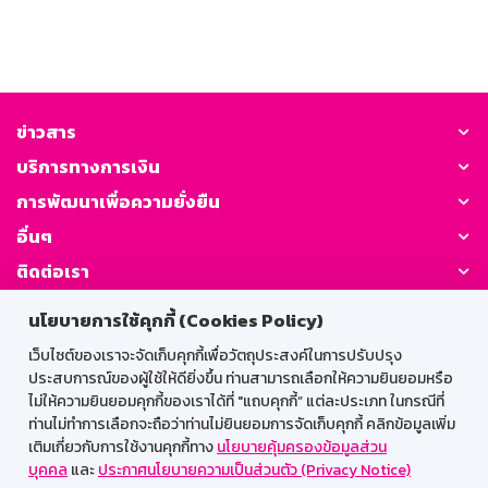
ข่าวสาร
บริการทางการเงิน
การพัฒนาเพื่อความยั่งยืน
อื่นๆ
ติดต่อเรา
นโยบายการใช้คุกกี้ (Cookies Policy)
GSB Society:
เว็บไซต์ของเราจะจัดเก็บคุกกี้เพื่อวัตถุประสงค์ในการปรับปรุง
ประสบการณ์ของผู้ใช้ให้ดียิ่งขึ้น ท่านสามารถเลือกให้ความยินยอมหรือ
ไม่ให้ความยินยอมคุกกี้ของเราได้ที่ "แถบคุกกี้” แต่ละประเภท ในกรณีที่
สำหรับพนักงาน
ท่านไม่ทำการเลือกจะถือว่าท่านไม่ยินยอมการจัดเก็บคุกกี้ คลิกข้อมูลเพิ่ม
เติมเกี่ยวกับการใช้งานคุกกี้ทาง
นโยบายคุ้มครองข้อมูลส่วน
Web HR
GSB Wisdom
M-Search
บุคคล
และ
ประกาศนโยบายความเป็นส่วนตัว (Privacy Notice)