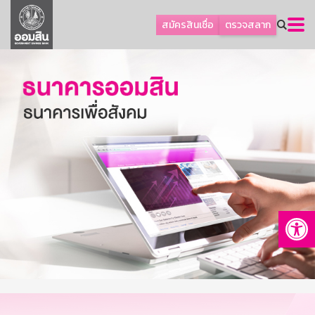
ลูกค้าธุรกิจ
สมัครสินเชื่อ
ตรวจสลาก
ลูกค้าผู้ประกอบรายย่อย
โปรโมชัน
ออมเพื่อสุข
เกี่ยวกับธนาคาร
การพัฒนาที่ยั่งยืน
ข่าวสาร
บริการทางการเงิน
Op
อื่นๆ
ติดต่อเรา
บริการออนไลน์
TH
EN
GSB Society