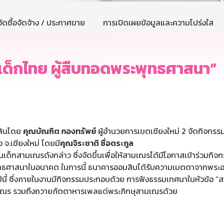
ัดซื้อจัดจ้าง / ประกาศขาย
การเปิดเผยข้อมูลและความโปร่งใส
ด็กไทย ผู้สืบทอดพระพุทธศาสนา”
มสินโดย
คุณบัณฑิต กองทรัพย์
ผู้อำนวยการเขตเชียงใหม่ 2 จัดกิจกรร
จ.เชียงใหม่ โดยมี
คุณจิระชาติ ซื่อตระกูล
ด็กสามเณรดังกล่าว ซึ่งจัดขึ้นเพื่อให้สามเณรได้มีโอกาสเข้าร่วมกิจก
ธศาสนาในอนาคต ในการนี้ ธนาคารออมสินได้รับความเมตตาจากพระอาจาร
นี้ ซึ่งภายในงานมีกิจกรรมประกอบด้วย การฟังธรรมเทศนาในหัวข้อ 
เณร รวมถึงถวายภัตตาหารเพลแด่พระภิกษุสามเณรด้วย