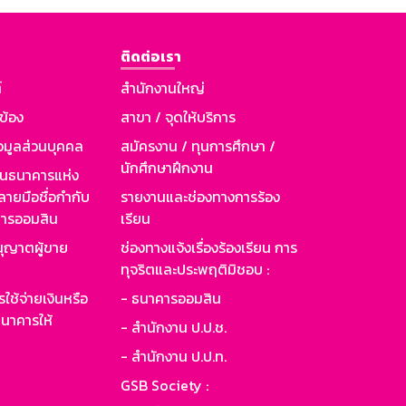
ติดต่อเรา
์
สำนักงานใหญ่
วข้อง
สาขา / จุดให้บริการ
อมูลส่วนบุคคล
สมัครงาน / ทุนการศึกษา /
นักศึกษาฝึกงาน
านธนาคารแห่ง
ายมือชื่อกำกับ
รายงานและช่องทางการร้อง
าคารออมสิน
เรียน
ุญาตผู้ขาย
ช่องทางแจ้งเรื่องร้องเรียน การ
ทุจริตและประพฤติมิชอบ :
ใช้จ่ายเงินหรือ
- ธนาคารออมสิน
นาคารให้
- สำนักงาน ป.ป.ช.
- สำนักงาน ป.ป.ท.
GSB Society :