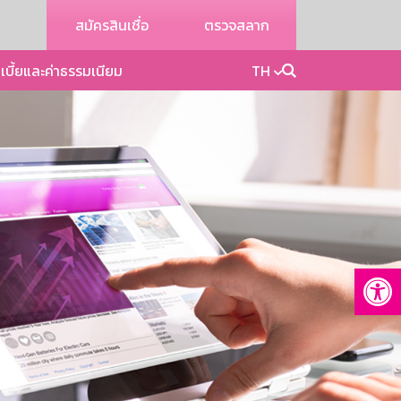
สมัครสินเชื่อ
ตรวจสลาก
เบี้ยและค่าธรรมเนียม
TH
Op