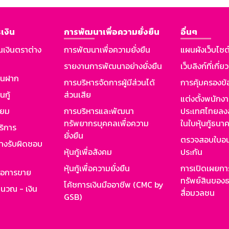
เงิน
การพัฒนาเพื่อความยั่งยืน
อื่นๆ
นเงินตราต่าง
การพัฒนาเพื่อความยั่งยืน
แผนผังเว็บไซต
รายงานการพัฒนาอย่างยั่งยืน
เว็บลิงก์ที่เกี่ย
งินฝาก
การบริหารจัดการผู้มีส่วนได้
การคุ้มครองข้
นกู้
ส่วนเสีย
แต่งตั้งพนักง
ียม
การบริหารและพัฒนา
ประเทศไทยลงล
ทรัพยากรบุคคลเพื่อความ
ในใบหุ้นกู้ธน
ริการ
ยั่งยืน
ตรวจสอบใบอน
ย่างรับผิดชอบ
หุ้นกู้เพื่อสังคม
ประกัน
หุ้นกู้เพื่อความยั่งยืน
การเปิดเผยการ
รอการขาย
ทรัพย์สินของธ
โค้ชการเงินมืออาชีพ (CMC by
ำนวณ - เงิน
สื่อมวลชน
GSB)