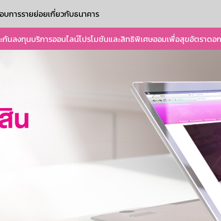
ะกอบการรายย่อย
เกี่ยวกับธนาคาร
ะกัน
ลงทุน
บริการออนไลน์
โปรโมชันและสิทธิพิเศษ
ออมเพื่อสุข
อัตราดอก