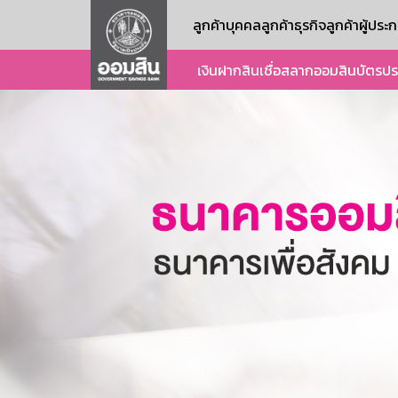
ลูกค้าบุคคล
ลูกค้าธุรกิจ
ลูกค้าผู้ปร
เงินฝาก
สินเชื่อ
สลากออมสิน
บัตร
ปร