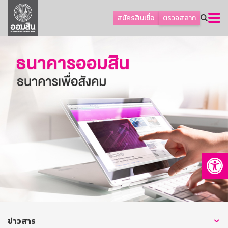
ลูกค้าธุรกิจ
สมัครสินเชื่อ
ตรวจสลาก
ลูกค้าผู้ประกอบรายย่อย
โปรโมชัน
ออมเพื่อสุข
เกี่ยวกับธนาคาร
การพัฒนาที่ยั่งยืน
ข่าวสาร
บริการทางการเงิน
Op
อื่นๆ
ติดต่อเรา
บริการออนไลน์
TH
EN
ข่าวสาร
GSB Society