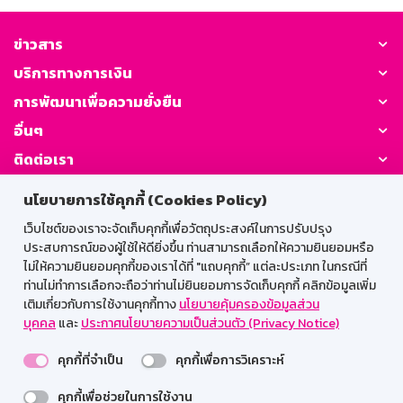
ข่าวสาร
บริการทางการเงิน
การพัฒนาเพื่อความยั่งยืน
อื่นๆ
ติดต่อเรา
นโยบายการใช้คุกกี้ (Cookies Policy)
GSB Society:
เว็บไซต์ของเราจะจัดเก็บคุกกี้เพื่อวัตถุประสงค์ในการปรับปรุง
ประสบการณ์ของผู้ใช้ให้ดียิ่งขึ้น ท่านสามารถเลือกให้ความยินยอมหรือ
ไม่ให้ความยินยอมคุกกี้ของเราได้ที่ "แถบคุกกี้” แต่ละประเภท ในกรณีที่
สำหรับพนักงาน
ท่านไม่ทำการเลือกจะถือว่าท่านไม่ยินยอมการจัดเก็บคุกกี้ คลิกข้อมูลเพิ่ม
เติมเกี่ยวกับการใช้งานคุกกี้ทาง
นโยบายคุ้มครองข้อมูลส่วน
Web HR
GSB Wisdom
M-Search
บุคคล
และ
ประกาศนโยบายความเป็นส่วนตัว (Privacy Notice)
เข้าสู่ระบบเน็ตเมล
คุกกี้ที่จำเป็น
คุกกี้เพื่อการวิเคราะห์
คุกกี้เพื่อช่วยในการใช้งาน