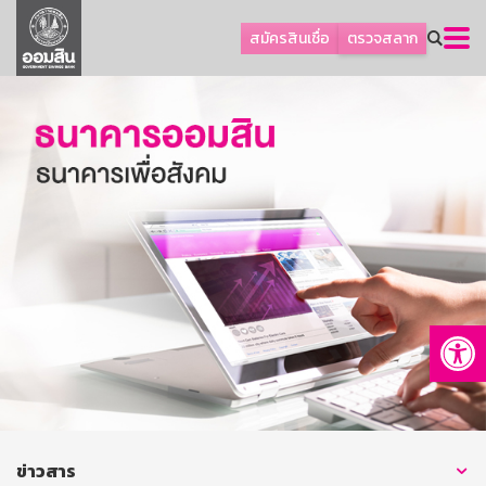
ลูกค้าธุรกิจ
สมัครสินเชื่อ
ตรวจสลาก
ลูกค้าผู้ประกอบรายย่อย
โปรโมชัน
ออมเพื่อสุข
เกี่ยวกับธนาคาร
การพัฒนาที่ยั่งยืน
ข่าวสาร
บริการทางการเงิน
Op
อื่นๆ
ติดต่อเรา
บริการออนไลน์
TH
EN
ข่าวสาร
GSB Society