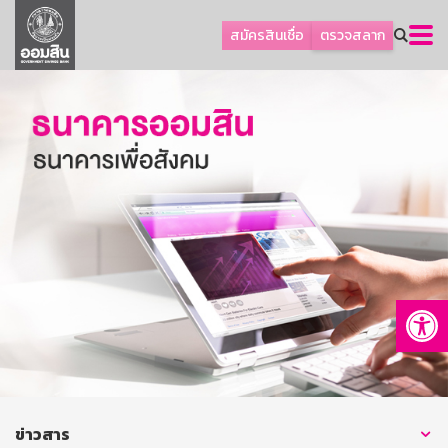
ลูกค้าธุรกิจ
สมัครสินเชื่อ
ตรวจสลาก
ลูกค้าผู้ประกอบรายย่อย
โปรโมชัน
ออมเพื่อสุข
เกี่ยวกับธนาคาร
การพัฒนาที่ยั่งยืน
ข่าวสาร
บริการทางการเงิน
Op
อื่นๆ
ติดต่อเรา
บริการออนไลน์
TH
EN
ข่าวสาร
GSB Society