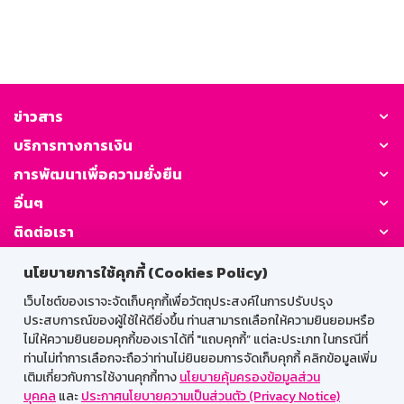
ข่าวสาร
บริการทางการเงิน
การพัฒนาเพื่อความยั่งยืน
อื่นๆ
ติดต่อเรา
นโยบายการใช้คุกกี้ (Cookies Policy)
GSB Society:
เว็บไซต์ของเราจะจัดเก็บคุกกี้เพื่อวัตถุประสงค์ในการปรับปรุง
ประสบการณ์ของผู้ใช้ให้ดียิ่งขึ้น ท่านสามารถเลือกให้ความยินยอมหรือ
ไม่ให้ความยินยอมคุกกี้ของเราได้ที่ "แถบคุกกี้” แต่ละประเภท ในกรณีที่
สำหรับพนักงาน
ท่านไม่ทำการเลือกจะถือว่าท่านไม่ยินยอมการจัดเก็บคุกกี้ คลิกข้อมูลเพิ่ม
เติมเกี่ยวกับการใช้งานคุกกี้ทาง
นโยบายคุ้มครองข้อมูลส่วน
Web HR
GSB Wisdom
M-Search
บุคคล
และ
ประกาศนโยบายความเป็นส่วนตัว (Privacy Notice)