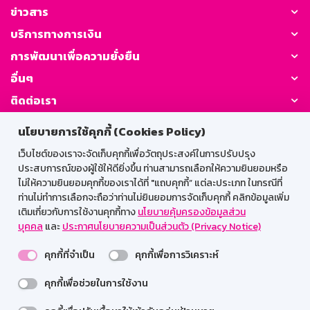
ข่าวสาร
บริการทางการเงิน
การพัฒนาเพื่อความยั่งยืน
อื่นๆ
ติดต่อเรา
นโยบายการใช้คุกกี้ (Cookies Policy)
GSB Society:
เว็บไซต์ของเราจะจัดเก็บคุกกี้เพื่อวัตถุประสงค์ในการปรับปรุง
ประสบการณ์ของผู้ใช้ให้ดียิ่งขึ้น ท่านสามารถเลือกให้ความยินยอมหรือ
ไม่ให้ความยินยอมคุกกี้ของเราได้ที่ "แถบคุกกี้” แต่ละประเภท ในกรณีที่
สำหรับพนักงาน
ท่านไม่ทำการเลือกจะถือว่าท่านไม่ยินยอมการจัดเก็บคุกกี้ คลิกข้อมูลเพิ่ม
เติมเกี่ยวกับการใช้งานคุกกี้ทาง
นโยบายคุ้มครองข้อมูลส่วน
Web HR
GSB Wisdom
M-Search
บุคคล
และ
ประกาศนโยบายความเป็นส่วนตัว (Privacy Notice)
เข้าสู่ระบบเน็ตเมล
คุกกี้ที่จำเป็น
คุกกี้เพื่อการวิเคราะห์
คุกกี้เพื่อช่วยในการใช้งาน