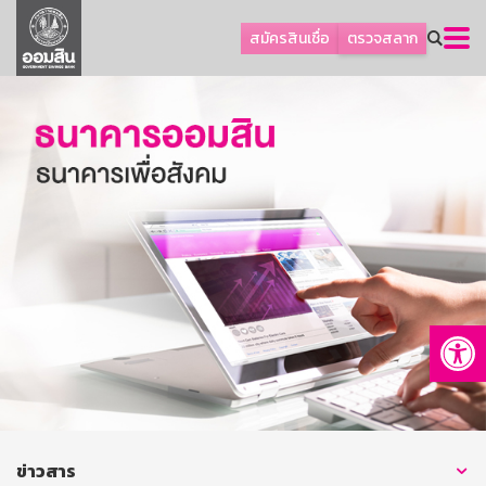
ลูกค้าธุรกิจ
สมัครสินเชื่อ
ตรวจสลาก
ลูกค้าผู้ประกอบรายย่อย
โปรโมชัน
ออมเพื่อสุข
เกี่ยวกับธนาคาร
การพัฒนาที่ยั่งยืน
ข่าวสาร
บริการทางการเงิน
Op
อื่นๆ
ติดต่อเรา
บริการออนไลน์
TH
EN
ข่าวสาร
GSB Society