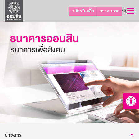
ลูกค้าธุรกิจ
สมัครสินเชื่อ
ตรวจสลาก
ลูกค้าผู้ประกอบรายย่อย
โปรโมชัน
ออมเพื่อสุข
เกี่ยวกับธนาคาร
การพัฒนาที่ยั่งยืน
ข่าวสาร
บริการทางการเงิน
Op
อื่นๆ
ติดต่อเรา
บริการออนไลน์
TH
EN
ข่าวสาร
GSB Society