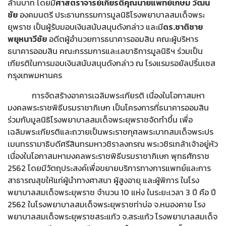
ล้านบาท โดยมี
ศาสตราจารย์เกียรติคุณนายแพทย์เกษม
วัฒน
ชัย
องคมนตรี ประธานกรรมการมูลนิธิโรงพยาบาลสมเด็จพระ
ยุพราช เป็นผู้รับมอบเงินสนับสนุนดังกล่าว และมี
ดร.ชาติชาย
พยุหนาวีชัย
อดีตผู้อำนวยการธนาคารออมสิน คณะผู้บริหาร
ธนาคารออมสิน คณะกรรมการและเลขาธิการมูลนิธิฯ ร่วมเป็น
เกียรติในการมอบเงินสนับสนุนดังกล่าว ณ โรงแรมรอยัลปริ้นเซส
กรุงเทพมหานคร
การจัดสร้างอาคารเฉลิมพระเกียรติ เนื่องในโอกาสมหา
มงคลพระราชพิธีบรมราชาภิเษก เป็นโครงการที่ธนาคารออมสิน
ร่วมกับมูลนิธิโรงพยาบาลสมเด็จพระยุพราชจัดทำขึ้น เพื่อ
เฉลิมพระเกียรติและถวายเป็นพระราชกุศลพระบาทสมเด็จพระปร
เมนทรรามาธิบดีศรีสินทรมหาวชิราลงกรณ พระวชิรเกล้าเจ้าอยู่หัว
เนื่องในโอกาสมหามงคลพระราชพิธีบรมราชาภิเษก พุทธศักราช
2562 โดยมีวัตถุประสงค์เพื่อขยายบริการทางการแพทย์และการ
สาธารณสุขให้แก่ผู้นำทางศาสนา ผู้สูงอายุ และผู้พิการ ในโรง
พยาบาลสมเด็จพระยุพราช จำนวน 10 แห่ง ในระยะเวลา 3 ปี คือ ปี
2562 ในโรงพยาบาลสมเด็จพระยุพราชท่าบ่อ จ.หนองคาย โรง
พยาบาลสมเด็จพระยุพราชสระแก้ว จ.สระแก้ว โรงพยาบาลสมเด็จ