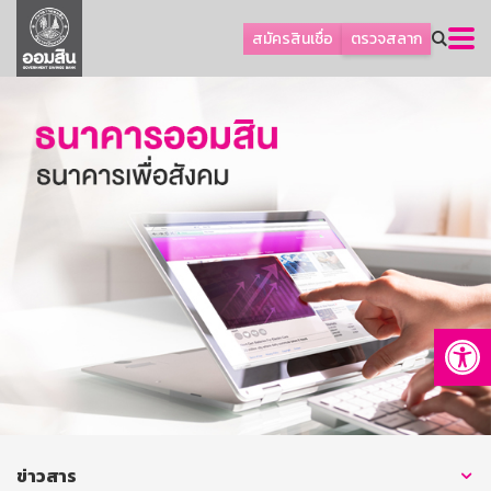
ลูกค้าธุรกิจ
สมัครสินเชื่อ
ตรวจสลาก
ลูกค้าผู้ประกอบรายย่อย
โปรโมชัน
ออมเพื่อสุข
เกี่ยวกับธนาคาร
การพัฒนาที่ยั่งยืน
ข่าวสาร
บริการทางการเงิน
Op
อื่นๆ
ติดต่อเรา
บริการออนไลน์
TH
EN
ข่าวสาร
GSB Society