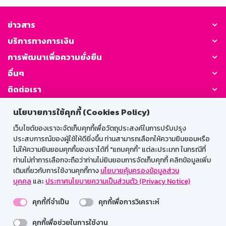
ข่าวสาร
บริการทางการเงิน
การพัฒนาเพื่อความยั่งยืน
อื่นๆ
ติดต่อเรา
นโยบายการใช้คุกกี้ (Cookies Policy)
GSB Society:
เว็บไซต์ของเราจะจัดเก็บคุกกี้เพื่อวัตถุประสงค์ในการปรับปรุง
ประสบการณ์ของผู้ใช้ให้ดียิ่งขึ้น ท่านสามารถเลือกให้ความยินยอมหรือ
ไม่ให้ความยินยอมคุกกี้ของเราได้ที่ "แถบคุกกี้” แต่ละประเภท ในกรณีที่
สำหรับพนักงาน
ท่านไม่ทำการเลือกจะถือว่าท่านไม่ยินยอมการจัดเก็บคุกกี้ คลิกข้อมูลเพิ่ม
เติมเกี่ยวกับการใช้งานคุกกี้ทาง
นโยบายคุ้มครองข้อมูลส่วน
Web HR
GSB Wisdom
M-Search
บุคคล
และ
ประกาศนโยบายความเป็นส่วนตัว (Privacy Notice)
เข้าสู่ระบบเน็ตเมล
คุกกี้ที่จำเป็น
คุกกี้เพื่อการวิเคราะห์
คุกกี้เพื่อช่วยในการใช้งาน