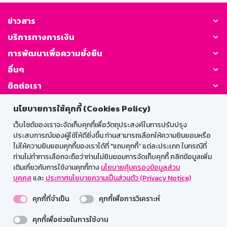
ข่าวสาร
บริการทางการเงิน
การพัฒนาเพื่อความยั่งยืน
อื่นๆ
ติดต่อเรา
นโยบายการใช้คุกกี้ (Cookies Policy)
GSB Society:
เว็บไซต์ของเราจะจัดเก็บคุกกี้เพื่อวัตถุประสงค์ในการปรับปรุง
ประสบการณ์ของผู้ใช้ให้ดียิ่งขึ้น ท่านสามารถเลือกให้ความยินยอมหรือ
ไม่ให้ความยินยอมคุกกี้ของเราได้ที่ "แถบคุกกี้” แต่ละประเภท ในกรณีที่
สำหรับพนักงาน
ท่านไม่ทำการเลือกจะถือว่าท่านไม่ยินยอมการจัดเก็บคุกกี้ คลิกข้อมูลเพิ่ม
เติมเกี่ยวกับการใช้งานคุกกี้ทาง
นโยบายคุ้มครองข้อมูลส่วน
Web HR
GSB Wisdom
M-Search
บุคคล
และ
ประกาศนโยบายความเป็นส่วนตัว (Privacy Notice)
เข้าสู่ระบบเน็ตเมล
คุกกี้ที่จำเป็น
คุกกี้เพื่อการวิเคราะห์
คุกกี้เพื่อช่วยในการใช้งาน