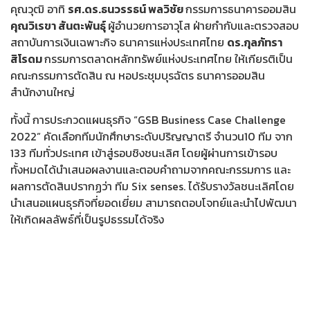
คุณวุฒิ อาทิ
รศ.ดร.ธนวรรธน์ พลวิชัย
กรรมการธนาคารออมสิน
คุณวิเรขา สันตะพันธุ์
ผู้อำนวยการอาวุโส ฝ่ายกำกับและตรวจสอบ
สถาบันการเงินเฉพาะกิจ ธนาคารแห่งประเทศไทย
ดร.กุลภัทรา
สิโรดม
กรรมการตลาดหลักทรัพย์แห่งประเทศไทย ให้เกียรติเป็น
คณะกรรมการตัดสิน ณ หอประชุมบุรฉัตร ธนาคารออมสิน
สำนักงานใหญ่
ทั้งนี้ การประกวดแผนธุรกิจ “GSB Business Case Challenge
2022” คัดเลือกทีมนักศึกษาระดับปริญญาตรี จำนวน10 ทีม จาก
133 ทีมทั่วประเทศ เข้าสู่รอบชิงชนะเลิศ โดยผู้ผ่านการเข้ารอบ
ทั้งหมดได้นำเสนอผลงานและตอบคำถามจากคณะกรรมการ และ
ผลการตัดสินปรากฏว่า ทีม Six senses. ได้รับรางวัลชนะเลิศโดย
นำเสนอแผนธุรกิจที่ยอดเยี่ยม สามารถตอบโจทย์และนำไปพัฒนา
ให้เกิดผลลัพธ์ที่เป็นรูปธรรมได้จริง