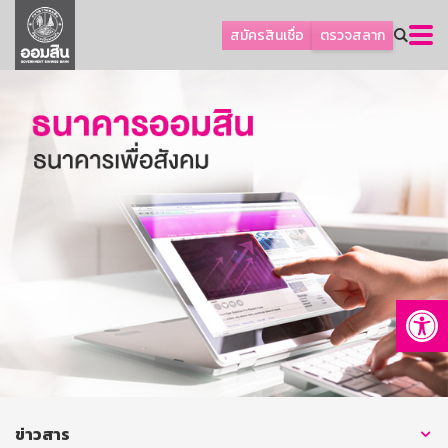
ลูกค้าธุรกิจ
สมัครสินเชื่อ
ตรวจสลาก
ลูกค้าผู้ประกอบรายย่อย
โปรโมชัน
ออมเพื่อสุข
เกี่ยวกับธนาคาร
การพัฒนาที่ยั่งยืน
ข่าวสาร
บริการทางการเงิน
Op
อื่นๆ
ติดต่อเรา
บริการออนไลน์
TH
EN
ข่าวสาร
GSB Society