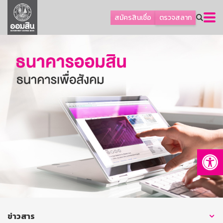
ลูกค้าธุรกิจ
สมัครสินเชื่อ
ตรวจสลาก
ลูกค้าผู้ประกอบรายย่อย
โปรโมชัน
ออมเพื่อสุข
เกี่ยวกับธนาคาร
การพัฒนาที่ยั่งยืน
ข่าวสาร
บริการทางการเงิน
Op
อื่นๆ
ติดต่อเรา
บริการออนไลน์
TH
EN
ข่าวสาร
GSB Society