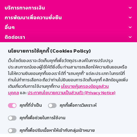
บริการทางการเงิน
การพัฒนาเพื่อความยั่งยืน
อื่นๆ
ติดต่อเรา
นโยบายการใช้คุกกี้ (Cookies Policy)
GSB Society:
เว็บไซต์ของเราจะจัดเก็บคุกกี้เพื่อวัตถุประสงค์ในการปรับปรุง
ประสบการณ์ของผู้ใช้ให้ดียิ่งขึ้น ท่านสามารถเลือกให้ความยินยอมหรือ
ไม่ให้ความยินยอมคุกกี้ของเราได้ที่ "แถบคุกกี้” แต่ละประเภท ในกรณีที่
สำหรับพนักงาน
ท่านไม่ทำการเลือกจะถือว่าท่านไม่ยินยอมการจัดเก็บคุกกี้ คลิกข้อมูลเพิ่ม
เติมเกี่ยวกับการใช้งานคุกกี้ทาง
นโยบายคุ้มครองข้อมูลส่วน
Web HR
GSB Wisdom
M-Search
บุคคล
และ
ประกาศนโยบายความเป็นส่วนตัว (Privacy Notice)
เข้าสู่ระบบเน็ตเมล
คุกกี้ที่จำเป็น
คุกกี้เพื่อการวิเคราะห์
คุกกี้เพื่อช่วยในการใช้งาน
รองรับการใช้งานได้ดีบนเว็บบราวเซอร์
คุกกี้เพื่อปรับเนื้อหาให้เข้ากับกลุ่มเป้าหมาย