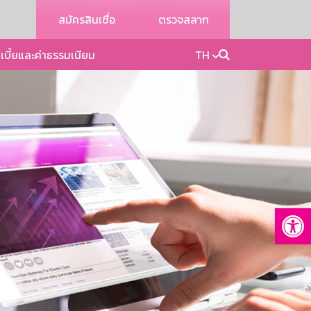
สมัครสินเชื่อ
ตรวจสลาก
เบี้ยและค่าธรรมเนียม
TH
Op