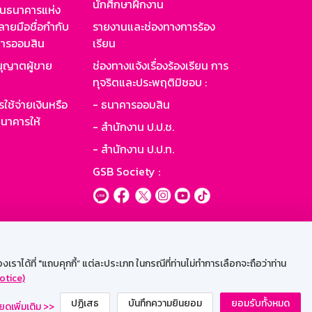
นักศึกษาฝึกงาน
านธนาคารแห่ง
ายมือชื่อกำกับ
รายงานและช่องทางการร้อง
าคารออมสิน
เรียน
ุญาตผู้ขาย
ช่องทางแจ้งเรื่องร้องเรียน การ
ทุจริตและประพฤติมิชอบ :
ใช้จ่ายเงินหรือ
- ธนาคารออมสิน
นาคารให้
- สำนักงาน ป.ป.ช.
- สำนักงาน ป.ป.ท.
GSB Society :
ะบบเน็ตเมล
ราได้ที่ "แถบคุกกี้” แต่ละประเภท ในกรณีที่ท่านไม่ทำการเลือกจะถือว่าท่าน
otice)
ปฏิเสธ
บันทึกความยินยอม
ยอมรับทั้งหมด
ยดเพิ่มเติม >>