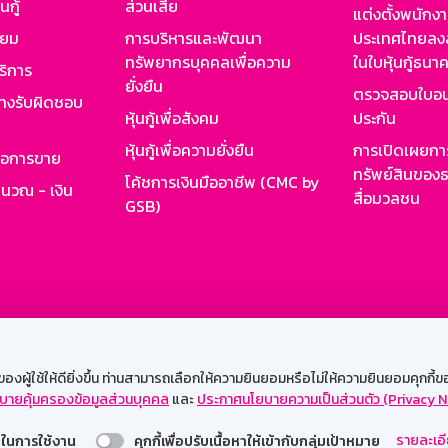
นกู้
ส่วนเสีย
แต่งตั้งพนักง
ียม
การบริหารและพัฒนา
ประเทศไทยลงล
ทรัพยากรบุคคลเพื่อความ
ในใบหุ้นกู้ธน
ริการ
ยั่งยืน
ตรวจสอบใบอน
ย่างรับผิดชอบ
หุ้นกู้เพื่อสังคม
ประกัน
หุ้นกู้เพื่อความยั่งยืน
การเปิดเผยการ
รอการขาย
ทรัพย์สินของธ
โค้ชการเงินมืออาชีพ (CMC by
ำนวณ - เงิน
สื่อมวลชน
GSB)
กงาน
Web HR
GSB Wisdom
M-Search
เข้าสู่ร
ผู้ใช้ให้ดียิ่งขึ้น ท่านสามารถเลือกให้ความยินยอมหรือไม่ให้ความยินยอมคุกกี้ของเ
บายคุ้มครองข้อมูลส่วนบุคคล
และ
ประกาศนโยบายความเป็นส่วนตัว (Privacy N
รองรับการใช้งานได้ดีบนเว็บบราวเซอร์
รายละเอี
่วยในการใช้งาน
คุกกี้เพื่อปรับเนื้อหาให้เข้ากับกลุ่มเป้าหมาย