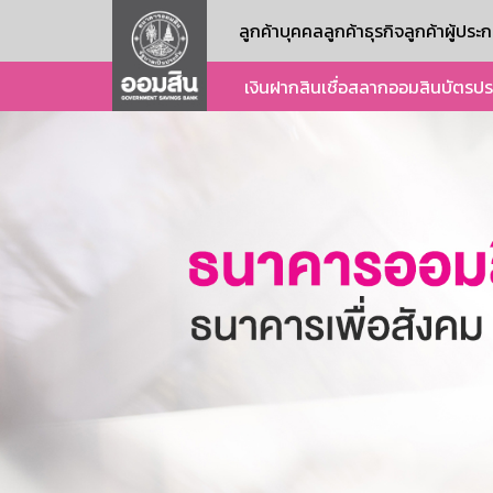
ลูกค้าบุคคล
ลูกค้าธุรกิจ
ลูกค้าผู้ปร
เงินฝาก
สินเชื่อ
สลากออมสิน
บัตร
ปร