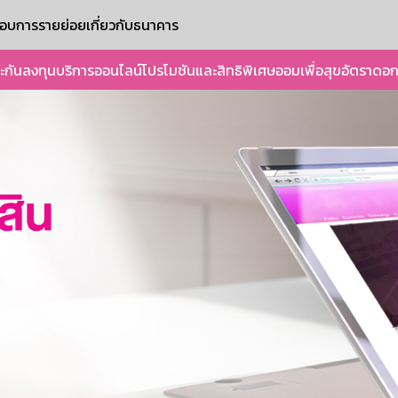
ะกอบการรายย่อย
เกี่ยวกับธนาคาร
ะกัน
ลงทุน
บริการออนไลน์
โปรโมชันและสิทธิพิเศษ
ออมเพื่อสุข
อัตราดอก