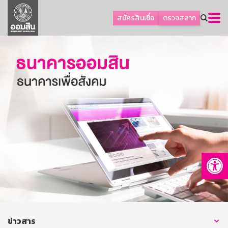
ลูกค้าธุรกิจ
สมัครสินเชื่อ
ตรวจสลาก
ลูกค้าผู้ประกอบรายย่อย
โปรโมชัน
ออมเพื่อสุข
เกี่ยวกับธนาคาร
การพัฒนาที่ยั่งยืน
ข่าวสาร
บริการทางการเงิน
Op
อื่นๆ
ติดต่อเรา
บริการออนไลน์
TH
EN
ข่าวสาร
GSB Society