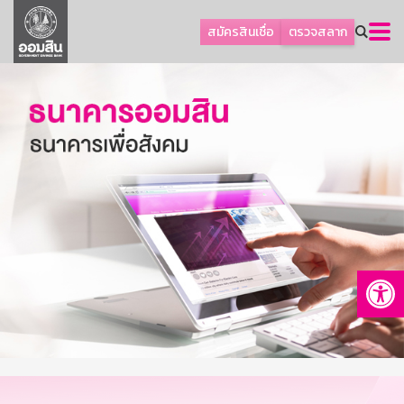
ลูกค้าธุรกิจ
สมัครสินเชื่อ
ตรวจสลาก
ลูกค้าผู้ประกอบรายย่อย
โปรโมชัน
ออมเพื่อสุข
เกี่ยวกับธนาคาร
การพัฒนาที่ยั่งยืน
ข่าวสาร
บริการทางการเงิน
Op
อื่นๆ
ติดต่อเรา
บริการออนไลน์
TH
EN
GSB Society