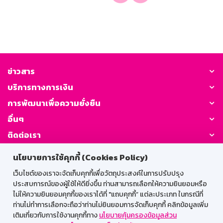
ข่าวสาร
บริการทางการเงิน
การพัฒนาเพื่อความยั่งยืน
อื่นๆ
ติดต่อเรา
นโยบายการใช้คุกกี้ (Cookies Policy)
GSB Society:
เว็บไซต์ของเราจะจัดเก็บคุกกี้เพื่อวัตถุประสงค์ในการปรับปรุง
ประสบการณ์ของผู้ใช้ให้ดียิ่งขึ้น ท่านสามารถเลือกให้ความยินยอมหรือ
ไม่ให้ความยินยอมคุกกี้ของเราได้ที่ "แถบคุกกี้” แต่ละประเภท ในกรณีที่
สำหรับพนักงาน
ท่านไม่ทำการเลือกจะถือว่าท่านไม่ยินยอมการจัดเก็บคุกกี้ คลิกข้อมูลเพิ่ม
เติมเกี่ยวกับการใช้งานคุกกี้ทาง
นโยบายคุ้มครองข้อมูลส่วน
Web HR
GSB Wisdom
M-Search