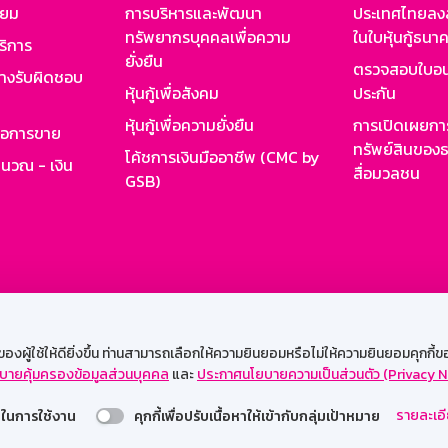
ียม
การบริหารและพัฒนา
ประเทศไทยลงล
ทรัพยากรบุคคลเพื่อความ
ในใบหุ้นกู้ธน
ริการ
ยั่งยืน
ตรวจสอบใบอน
ย่างรับผิดชอบ
หุ้นกู้เพื่อสังคม
ประกัน
หุ้นกู้เพื่อความยั่งยืน
การเปิดเผยการ
รอการขาย
ทรัพย์สินของธ
โค้ชการเงินมืออาชีพ (CMC by
ำนวณ - เงิน
สื่อมวลชน
GSB)
กงาน
Web HR
GSB Wisdom
M-Search
เข้าสู่ร
ผู้ใช้ให้ดียิ่งขึ้น ท่านสามารถเลือกให้ความยินยอมหรือไม่ให้ความยินยอมคุกกี้ของเ
บายคุ้มครองข้อมูลส่วนบุคคล
และ
ประกาศนโยบายความเป็นส่วนตัว (Privacy N
รองรับการใช้งานได้ดีบนเว็บบราวเซอร์
รายละเอี
่วยในการใช้งาน
คุกกี้เพื่อปรับเนื้อหาให้เข้ากับกลุ่มเป้าหมาย
สงวนลิขสิทธิ์ 2567 ธนาคารออมสิน