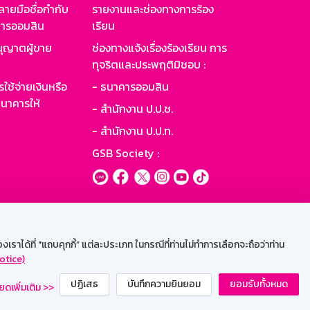
ายมือชื่อกำกับ
รายงานและช่องทางการร้อง
าคารออมสิน
เรียน
ุญาตผู้ขาย
ช่องทางแจ้งเรื่องร้องเรียน การ
ทุจริตและประพฤติมิชอบ :
ใช้จ่ายเงินหรือ
- ธนาคารออมสิน
นาคารให้
- สำนักงาน ป.ป.ช.
- สำนักงาน ป.ป.ท.
GSB Society :
ะบบเน็ตเมล
ราได้ที่ "แถบคุกกี้” แต่ละประเภท ในกรณีที่ท่านไม่ทำการเลือกจะถือว่าท่าน
otice)
ปฏิเสธ
บันทึกความยินยอม
ยอมรับทั้งหมด
ยดเพิ่มเติม >>