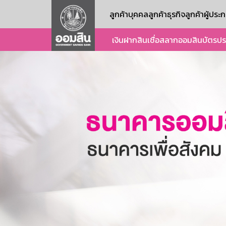
ลูกค้าบุคคล
ลูกค้าธุรกิจ
ลูกค้าผู้ปร
เงินฝาก
สินเชื่อ
สลากออมสิน
บัตร
ปร