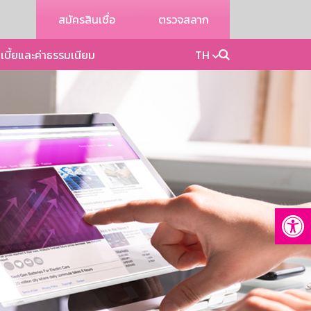
สมัครสินเชื่อ
ตรวจสลาก
เบี้ยและค่าธรรมเนียม
TH
Op