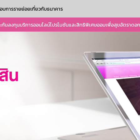
ะกอบการรายย่อย
เกี่ยวกับธนาคาร
ะกัน
ลงทุน
บริการออนไลน์
โปรโมชันและสิทธิพิเศษ
ออมเพื่อสุข
อัตราดอก