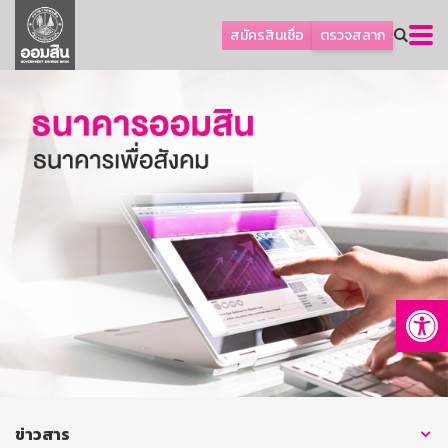
ลูกค้าธุรกิจ
สมัครสินเชื่อ
ตรวจสลาก
ลูกค้าผู้ประกอบรายย่อย
โปรโมชัน
ออมเพื่อสุข
เกี่ยวกับธนาคาร
การพัฒนาที่ยั่งยืน
ข่าวสาร
บริการทางการเงิน
Op
อื่นๆ
ติดต่อเรา
บริการออนไลน์
TH
EN
ข่าวสาร
GSB Society