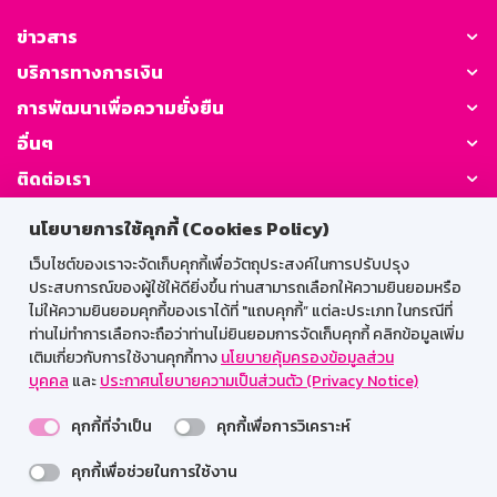
ข่าวสาร
บริการทางการเงิน
การพัฒนาเพื่อความยั่งยืน
อื่นๆ
ติดต่อเรา
นโยบายการใช้คุกกี้ (Cookies Policy)
GSB Society:
เว็บไซต์ของเราจะจัดเก็บคุกกี้เพื่อวัตถุประสงค์ในการปรับปรุง
ประสบการณ์ของผู้ใช้ให้ดียิ่งขึ้น ท่านสามารถเลือกให้ความยินยอมหรือ
ไม่ให้ความยินยอมคุกกี้ของเราได้ที่ "แถบคุกกี้” แต่ละประเภท ในกรณีที่
สำหรับพนักงาน
ท่านไม่ทำการเลือกจะถือว่าท่านไม่ยินยอมการจัดเก็บคุกกี้ คลิกข้อมูลเพิ่ม
เติมเกี่ยวกับการใช้งานคุกกี้ทาง
นโยบายคุ้มครองข้อมูลส่วน
Web HR
GSB Wisdom
M-Search
บุคคล
และ
ประกาศนโยบายความเป็นส่วนตัว (Privacy Notice)
เข้าสู่ระบบเน็ตเมล
คุกกี้ที่จำเป็น
คุกกี้เพื่อการวิเคราะห์
คุกกี้เพื่อช่วยในการใช้งาน