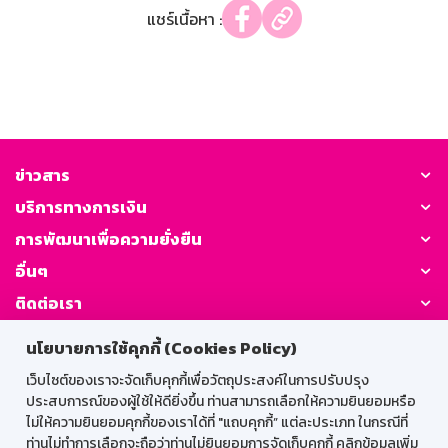
แชร์เนื้อหา :
ข่าวสาร
บริการทางการเงิน
การพัฒนาเพื่อความยั่งยืน
อื่นๆ
ติดต่อเรา
นโยบายการใช้คุกกี้ (Cookies Policy)
GSB Society:
เว็บไซต์ของเราจะจัดเก็บคุกกี้เพื่อวัตถุประสงค์ในการปรับปรุง
ประสบการณ์ของผู้ใช้ให้ดียิ่งขึ้น ท่านสามารถเลือกให้ความยินยอมหรือ
ไม่ให้ความยินยอมคุกกี้ของเราได้ที่ "แถบคุกกี้” แต่ละประเภท ในกรณีที่
สำหรับพนักงาน
ท่านไม่ทำการเลือกจะถือว่าท่านไม่ยินยอมการจัดเก็บคุกกี้ คลิกข้อมูลเพิ่ม