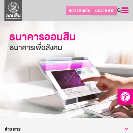
ลูกค้าธุรกิจ
สมัครสินเชื่อ
ตรวจสลาก
ลูกค้าผู้ประกอบรายย่อย
โปรโมชัน
ออมเพื่อสุข
เกี่ยวกับธนาคาร
การพัฒนาที่ยั่งยืน
ข่าวสาร
บริการทางการเงิน
Op
อื่นๆ
ติดต่อเรา
บริการออนไลน์
TH
EN
ข่าวสาร
GSB Society