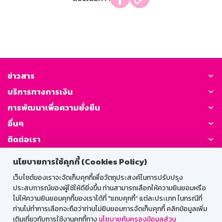
ข่าวสาร
บริการทางการเงิน
การพัฒนาเพื่อความยั่งยืน
อื่นๆ
ติดต่อเรา
นโยบายการใช้คุกกี้ (Cookies Policy)
GSB Society:
เว็บไซต์ของเราจะจัดเก็บคุกกี้เพื่อวัตถุประสงค์ในการปรับปรุง
ประสบการณ์ของผู้ใช้ให้ดียิ่งขึ้น ท่านสามารถเลือกให้ความยินยอมหรือ
ไม่ให้ความยินยอมคุกกี้ของเราได้ที่ "แถบคุกกี้” แต่ละประเภท ในกรณีที่
สำหรับพนักงาน
ท่านไม่ทำการเลือกจะถือว่าท่านไม่ยินยอมการจัดเก็บคุกกี้ คลิกข้อมูลเพิ่ม
เติมเกี่ยวกับการใช้งานคุกกี้ทาง
นโยบายคุ้มครองข้อมูลส่วน