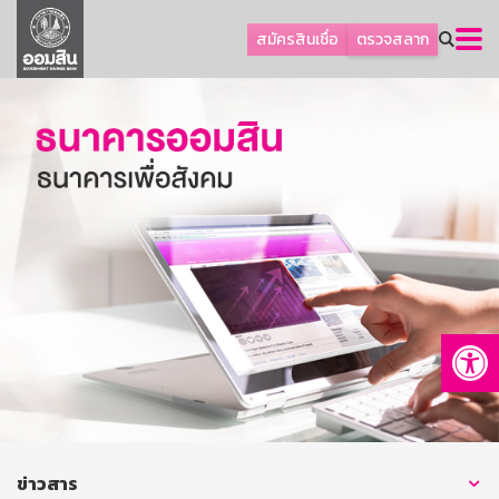
ลูกค้าธุรกิจ
สมัครสินเชื่อ
ตรวจสลาก
ลูกค้าผู้ประกอบรายย่อย
โปรโมชัน
ออมเพื่อสุข
เกี่ยวกับธนาคาร
การพัฒนาที่ยั่งยืน
ข่าวสาร
บริการทางการเงิน
Op
อื่นๆ
ติดต่อเรา
บริการออนไลน์
TH
EN
ข่าวสาร
GSB Society