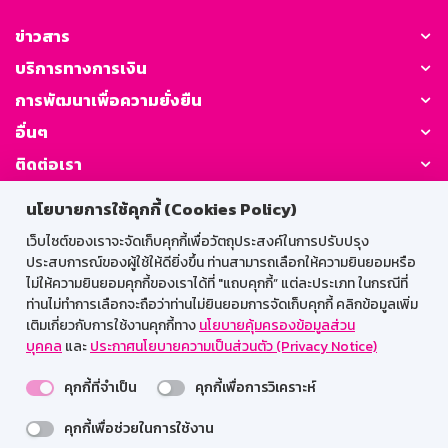
ข่าวสาร
บริการทางการเงิน
การพัฒนาเพื่อความยั่งยืน
อื่นๆ
ติดต่อเรา
นโยบายการใช้คุกกี้ (Cookies Policy)
GSB Society:
เว็บไซต์ของเราจะจัดเก็บคุกกี้เพื่อวัตถุประสงค์ในการปรับปรุง
ประสบการณ์ของผู้ใช้ให้ดียิ่งขึ้น ท่านสามารถเลือกให้ความยินยอมหรือ
ไม่ให้ความยินยอมคุกกี้ของเราได้ที่ "แถบคุกกี้” แต่ละประเภท ในกรณีที่
สำหรับพนักงาน
ท่านไม่ทำการเลือกจะถือว่าท่านไม่ยินยอมการจัดเก็บคุกกี้ คลิกข้อมูลเพิ่ม
เติมเกี่ยวกับการใช้งานคุกกี้ทาง
นโยบายคุ้มครองข้อมูลส่วน
Web HR
GSB Wisdom
M-Search
บุคคล
และ
ประกาศนโยบายความเป็นส่วนตัว (Privacy Notice)
เข้าสู่ระบบเน็ตเมล
คุกกี้ที่จำเป็น
คุกกี้เพื่อการวิเคราะห์
คุกกี้เพื่อช่วยในการใช้งาน