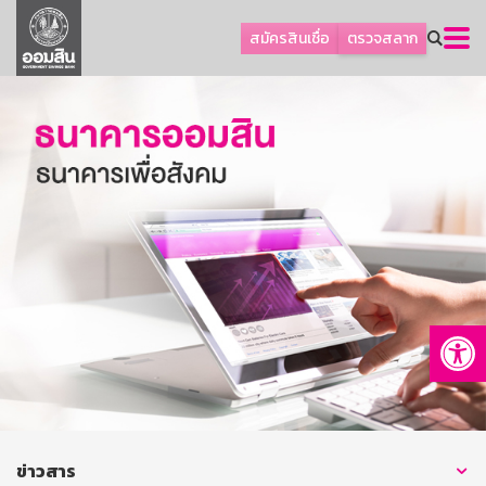
ลูกค้าธุรกิจ
สมัครสินเชื่อ
ตรวจสลาก
ลูกค้าผู้ประกอบรายย่อย
โปรโมชัน
ออมเพื่อสุข
เกี่ยวกับธนาคาร
การพัฒนาที่ยั่งยืน
ข่าวสาร
บริการทางการเงิน
Op
อื่นๆ
ติดต่อเรา
บริการออนไลน์
TH
EN
ข่าวสาร
GSB Society