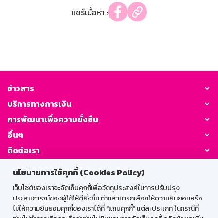
แชร์เนื้อหา :
ข่าวสาร
บริการทางการเงิน
การพัฒนาเพื่อความยั่งยืน
อื่นๆ
ติดต่อเรา
นโยบายการใช้คุกกี้ (Cookies Policy)
GSB Society:
เว็บไซต์ของเราจะจัดเก็บคุกกี้เพื่อวัตถุประสงค์ในการปรับปรุง
ประสบการณ์ของผู้ใช้ให้ดียิ่งขึ้น ท่านสามารถเลือกให้ความยินยอมหรือ
ไม่ให้ความยินยอมคุกกี้ของเราได้ที่ "แถบคุกกี้” แต่ละประเภท ในกรณีที่
สำหรับพนักงาน