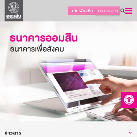
ลูกค้าธุรกิจ
สมัครสินเชื่อ
ตรวจสลาก
ลูกค้าผู้ประกอบรายย่อย
โปรโมชัน
ออมเพื่อสุข
เกี่ยวกับธนาคาร
การพัฒนาที่ยั่งยืน
ข่าวสาร
บริการทางการเงิน
Op
อื่นๆ
ติดต่อเรา
บริการออนไลน์
TH
EN
ข่าวสาร
GSB Society