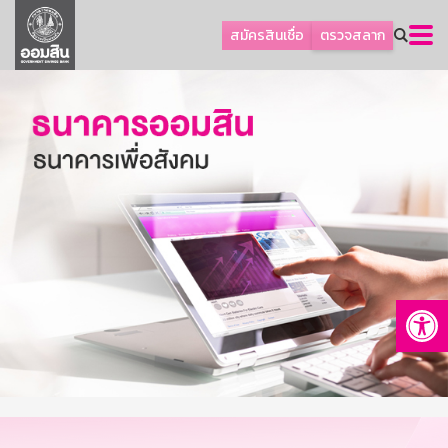
ลูกค้าธุรกิจ
สมัครสินเชื่อ
ตรวจสลาก
ลูกค้าผู้ประกอบรายย่อย
โปรโมชัน
ออมเพื่อสุข
เกี่ยวกับธนาคาร
การพัฒนาที่ยั่งยืน
ข่าวสาร
บริการทางการเงิน
Op
อื่นๆ
ติดต่อเรา
บริการออนไลน์
TH
EN
GSB Society