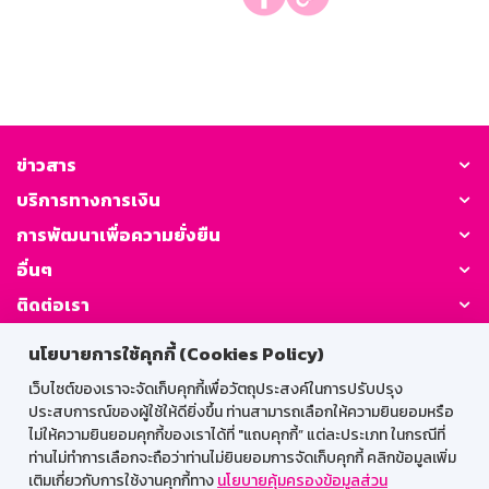
ข่าวสาร
บริการทางการเงิน
การพัฒนาเพื่อความยั่งยืน
อื่นๆ
ติดต่อเรา
นโยบายการใช้คุกกี้ (Cookies Policy)
GSB Society:
เว็บไซต์ของเราจะจัดเก็บคุกกี้เพื่อวัตถุประสงค์ในการปรับปรุง
ประสบการณ์ของผู้ใช้ให้ดียิ่งขึ้น ท่านสามารถเลือกให้ความยินยอมหรือ
ไม่ให้ความยินยอมคุกกี้ของเราได้ที่ "แถบคุกกี้” แต่ละประเภท ในกรณีที่
สำหรับพนักงาน
ท่านไม่ทำการเลือกจะถือว่าท่านไม่ยินยอมการจัดเก็บคุกกี้ คลิกข้อมูลเพิ่ม
เติมเกี่ยวกับการใช้งานคุกกี้ทาง
นโยบายคุ้มครองข้อมูลส่วน