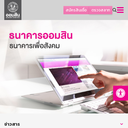
ลูกค้าธุรกิจ
สมัครสินเชื่อ
ตรวจสลาก
ลูกค้าผู้ประกอบรายย่อย
โปรโมชัน
ออมเพื่อสุข
เกี่ยวกับธนาคาร
การพัฒนาที่ยั่งยืน
ข่าวสาร
บริการทางการเงิน
Op
อื่นๆ
ติดต่อเรา
บริการออนไลน์
TH
EN
ข่าวสาร
GSB Society