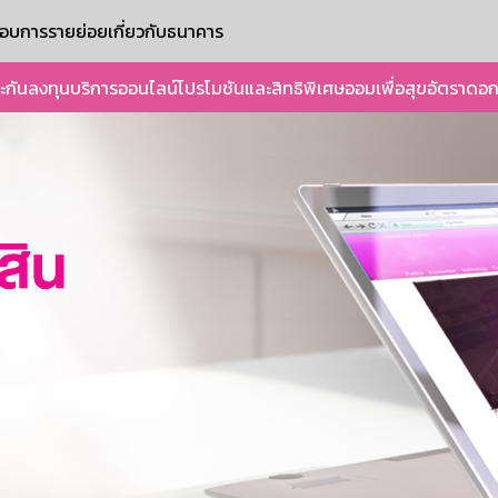
ะกอบการรายย่อย
เกี่ยวกับธนาคาร
ะกัน
ลงทุน
บริการออนไลน์
โปรโมชันและสิทธิพิเศษ
ออมเพื่อสุข
อัตราดอก