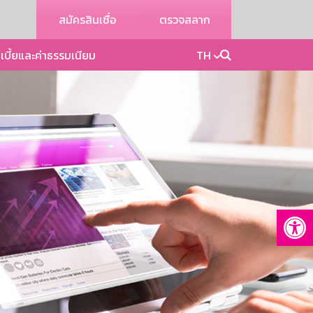
สมัครสินเชื่อ
ตรวจสลาก
เบี้ยและค่าธรรมเนียม
TH
Op