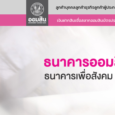
ลูกค้าบุคคล
ลูกค้าธุรกิจ
ลูกค้าผู้ปร
เงินฝาก
สินเชื่อ
สลากออมสิน
บัตร
ปร