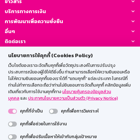
ข่าวสาร
บริการทางการเงิน
การพัฒนาเพื่อความยั่งยืน
อื่นๆ
ติดต่อเรา
นโยบายการใช้คุกกี้ (Cookies Policy)
GSB Society:
เว็บไซต์ของเราจะจัดเก็บคุกกี้เพื่อวัตถุประสงค์ในการปรับปรุง
ประสบการณ์ของผู้ใช้ให้ดียิ่งขึ้น ท่านสามารถเลือกให้ความยินยอมหรือ
ไม่ให้ความยินยอมคุกกี้ของเราได้ที่ "แถบคุกกี้” แต่ละประเภท ในกรณีที่
สำหรับพนักงาน
ท่านไม่ทำการเลือกจะถือว่าท่านไม่ยินยอมการจัดเก็บคุกกี้ คลิกข้อมูลเพิ่ม
เติมเกี่ยวกับการใช้งานคุกกี้ทาง
นโยบายคุ้มครองข้อมูลส่วน
Web HR
GSB Wisdom
M-Search
บุคคล
และ
ประกาศนโยบายความเป็นส่วนตัว (Privacy Notice)
เข้าสู่ระบบเน็ตเมล
คุกกี้ที่จำเป็น
คุกกี้เพื่อการวิเคราะห์
คุกกี้เพื่อช่วยในการใช้งาน
รองรับการใช้งานได้ดีบนเว็บบราวเซอร์
คุกกี้เพื่อปรับเนื้อหาให้เข้ากับกลุ่มเป้าหมาย