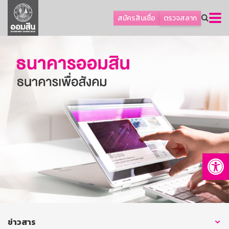
ลูกค้าธุรกิจ
สมัครสินเชื่อ
ตรวจสลาก
ลูกค้าผู้ประกอบรายย่อย
โปรโมชัน
ออมเพื่อสุข
เกี่ยวกับธนาคาร
การพัฒนาที่ยั่งยืน
ข่าวสาร
บริการทางการเงิน
Op
อื่นๆ
ติดต่อเรา
บริการออนไลน์
TH
EN
ข่าวสาร
GSB Society