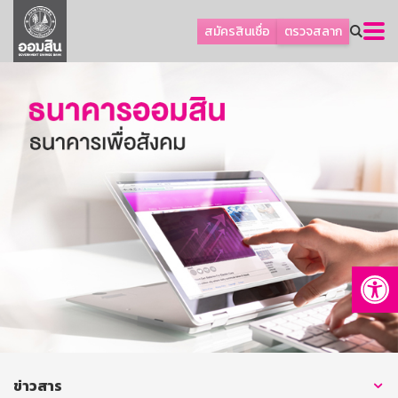
ลูกค้าธุรกิจ
สมัครสินเชื่อ
ตรวจสลาก
ลูกค้าผู้ประกอบรายย่อย
โปรโมชัน
ออมเพื่อสุข
เกี่ยวกับธนาคาร
การพัฒนาที่ยั่งยืน
ข่าวสาร
บริการทางการเงิน
Op
อื่นๆ
ติดต่อเรา
บริการออนไลน์
TH
EN
ข่าวสาร
GSB Society