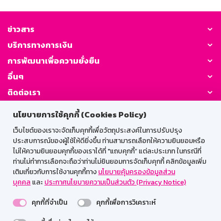
ข่าวสาร
บริการทางการเงิน
การพัฒนาเพื่อความยั่งยืน
อื่นๆ
ติดต่อเรา
นโยบายการใช้คุกกี้ (Cookies Policy)
GSB Society:
เว็บไซต์ของเราจะจัดเก็บคุกกี้เพื่อวัตถุประสงค์ในการปรับปรุง
ประสบการณ์ของผู้ใช้ให้ดียิ่งขึ้น ท่านสามารถเลือกให้ความยินยอมหรือ
ไม่ให้ความยินยอมคุกกี้ของเราได้ที่ "แถบคุกกี้” แต่ละประเภท ในกรณีที่
สำหรับพนักงาน
ท่านไม่ทำการเลือกจะถือว่าท่านไม่ยินยอมการจัดเก็บคุกกี้ คลิกข้อมูลเพิ่ม
เติมเกี่ยวกับการใช้งานคุกกี้ทาง
นโยบายคุ้มครองข้อมูลส่วน
Web HR
GSB Wisdom
M-Search
บุคคล
และ
ประกาศนโยบายความเป็นส่วนตัว (Privacy Notice)
เข้าสู่ระบบเน็ตเมล
คุกกี้ที่จำเป็น
คุกกี้เพื่อการวิเคราะห์