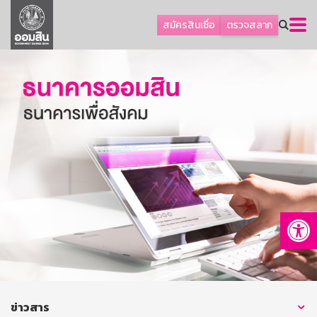
ลูกค้าธุรกิจ
สมัครสินเชื่อ
ตรวจสลาก
ลูกค้าผู้ประกอบรายย่อย
โปรโมชัน
ออมเพื่อสุข
เกี่ยวกับธนาคาร
การพัฒนาที่ยั่งยืน
ข่าวสาร
บริการทางการเงิน
Op
อื่นๆ
ติดต่อเรา
บริการออนไลน์
TH
EN
ข่าวสาร
GSB Society