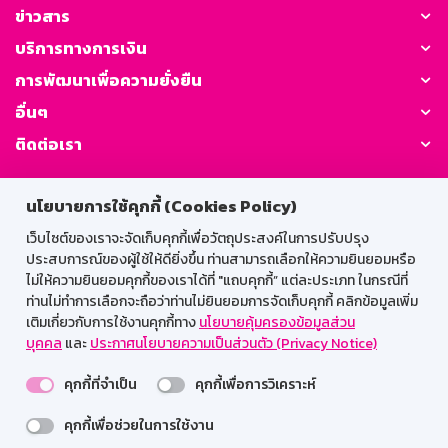
ข่าวสาร
บริการทางการเงิน
การพัฒนาเพื่อความยั่งยืน
อื่นๆ
ติดต่อเรา
GSB Society:
นโยบายการใช้คุกกี้ (Cookies Policy)
เว็บไซต์ของเราจะจัดเก็บคุกกี้เพื่อวัตถุประสงค์ในการปรับปรุง
ประสบการณ์ของผู้ใช้ให้ดียิ่งขึ้น ท่านสามารถเลือกให้ความยินยอมหรือ
สำหรับพนักงาน
ไม่ให้ความยินยอมคุกกี้ของเราได้ที่ "แถบคุกกี้” แต่ละประเภท ในกรณีที่
ท่านไม่ทำการเลือกจะถือว่าท่านไม่ยินยอมการจัดเก็บคุกกี้ คลิกข้อมูลเพิ่ม
Web HR
GSB Wisdom
M-Search
เติมเกี่ยวกับการใช้งานคุกกี้ทาง
นโยบายคุ้มครองข้อมูลส่วน
บุคคล
และ
ประกาศนโยบายความเป็นส่วนตัว (Privacy Notice)
เข้าสู่ระบบเน็ตเมล
คุกกี้ที่จำเป็น
คุกกี้เพื่อการวิเคราะห์
คุกกี้เพื่อช่วยในการใช้งาน