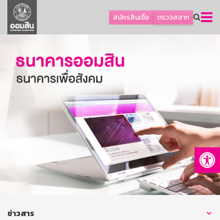
ลูกค้าธุรกิจ
สมัครสินเชื่อ
ตรวจสลาก
ลูกค้าผู้ประกอบรายย่อย
โปรโมชัน
ออมเพื่อสุข
เกี่ยวกับธนาคาร
การพัฒนาที่ยั่งยืน
ข่าวสาร
บริการทางการเงิน
Op
อื่นๆ
ติดต่อเรา
บริการออนไลน์
TH
EN
ข่าวสาร
GSB Society