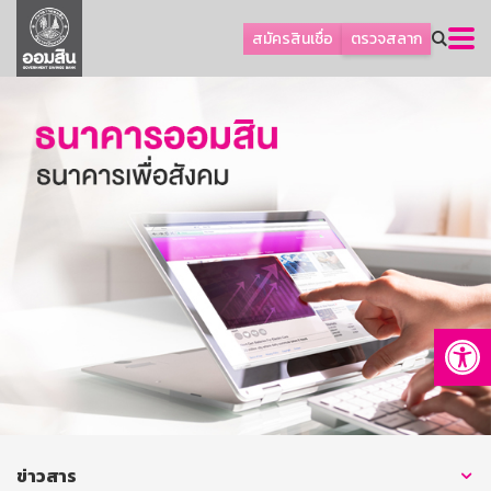
ลูกค้าธุรกิจ
สมัครสินเชื่อ
ตรวจสลาก
ลูกค้าผู้ประกอบรายย่อย
โปรโมชัน
ออมเพื่อสุข
เกี่ยวกับธนาคาร
การพัฒนาที่ยั่งยืน
ข่าวสาร
บริการทางการเงิน
Op
อื่นๆ
ติดต่อเรา
บริการออนไลน์
TH
EN
ข่าวสาร
GSB Society