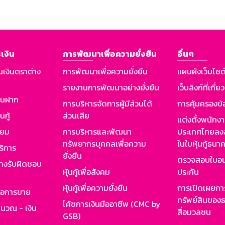
เงิน
การพัฒนาเพื่อความยั่งยืน
อื่นๆ
นเงินตราต่าง
การพัฒนาเพื่อความยั่งยืน
แผนผังเว็บไซต
รายงานการพัฒนาอย่างยั่งยืน
เว็บลิงก์ที่เกี่ย
งินฝาก
การบริหารจัดการผู้มีส่วนได้
การคุ้มครองข้
นกู้
ส่วนเสีย
แต่งตั้งพนักง
ียม
การบริหารและพัฒนา
ประเทศไทยลงล
ทรัพยากรบุคคลเพื่อความ
ในใบหุ้นกู้ธน
ริการ
ยั่งยืน
ตรวจสอบใบอน
ย่างรับผิดชอบ
หุ้นกู้เพื่อสังคม
ประกัน
หุ้นกู้เพื่อความยั่งยืน
การเปิดเผยการ
รอการขาย
ทรัพย์สินของธ
โค้ชการเงินมืออาชีพ (CMC by
ำนวณ - เงิน
สื่อมวลชน
GSB)