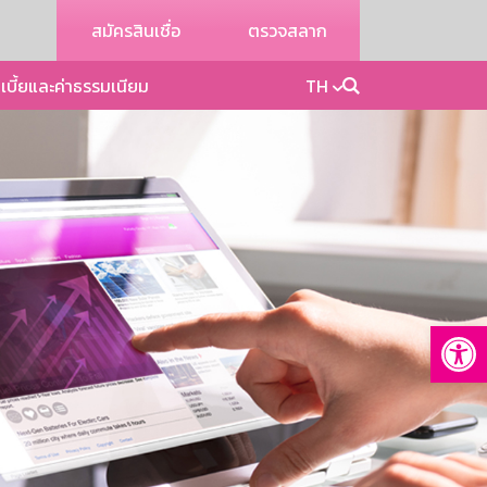
สมัครสินเชื่อ
ตรวจสลาก
เบี้ยและค่าธรรมเนียม
TH
Op