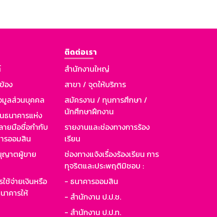
ติดต่อเรา
์
สำนักงานใหญ่
วข้อง
สาขา / จุดให้บริการ
อมูลส่วนบุคคล
สมัครงาน / ทุนการศึกษา /
นักศึกษาฝึกงาน
านธนาคารแห่ง
ายมือชื่อกำกับ
รายงานและช่องทางการร้อง
าคารออมสิน
เรียน
ุญาตผู้ขาย
ช่องทางแจ้งเรื่องร้องเรียน การ
ทุจริตและประพฤติมิชอบ :
ใช้จ่ายเงินหรือ
- ธนาคารออมสิน
นาคารให้
- สำนักงาน ป.ป.ช.
- สำนักงาน ป.ป.ท.