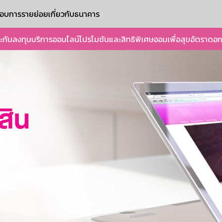
ะกอบการรายย่อย
เกี่ยวกับธนาคาร
ะกัน
ลงทุน
บริการออนไลน์
โปรโมชันและสิทธิพิเศษ
ออมเพื่อสุข
อัตราดอก