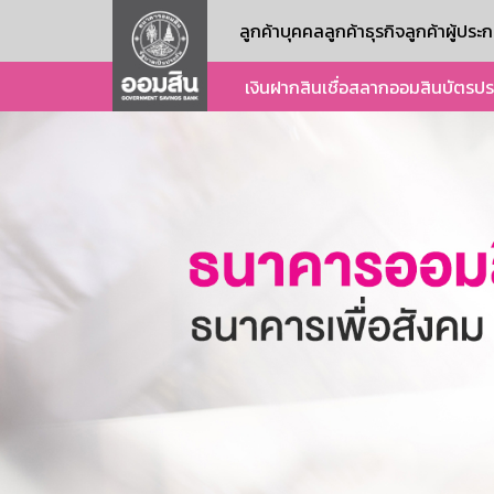
ลูกค้าบุคคล
ลูกค้าธุรกิจ
ลูกค้าผู้ปร
เงินฝาก
สินเชื่อ
สลากออมสิน
บัตร
ปร